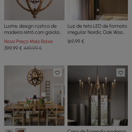
Lustre, design rústico de
Luz de teto LED de formato
madeira retrô com gaiola
irregular Nordic Oak Wood
de metal envelhecida
Flush Mount
Novo Preço Mais Baixo
169
,99
€
399
,99
€
449,99 €
Casa de fazenda moderna