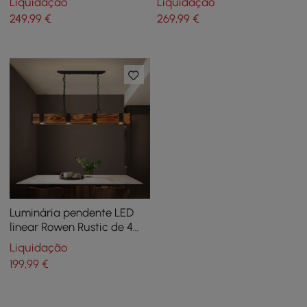
Liquidação
Liquidação
preto e nogueira
branco envelhecido
249
,99
€
269
,99
€
Luminária pendente LED
linear Rowen Rustic de 4
luzes Rust Wood & Metal
Liquidação
Island
199
,99
€