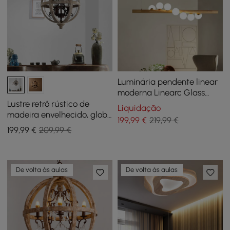
Luminária pendente linear
moderna Linearc Glass
Globe 7-Light
Lustre retrô rústico de
Liquidação
madeira envelhecido, globo
199
,99
€
219,99 €
de metal, orb, cristal, de 3
199
,99
€
209,99 €
luzes, pequeno
De volta às aulas
De volta às aulas