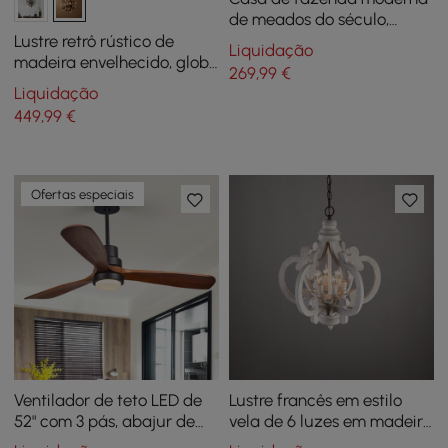
de meados do século,
lustre de 8 luzes em estilo
Lustre retrô rústico de
Liquidação
vela, luminária pendente
madeira envelhecido, globo
269
,99
€
de madeira em ouro
de metal, orb, cristal, de 5
Liquidação
luzes, médio
449
,99
€
Ofertas especiais
Ventilador de teto LED de
Lustre francês em estilo
52" com 3 pás, abajur de
vela de 6 luzes em madeira
vidro e controle remoto em
e ferro envelhecido em