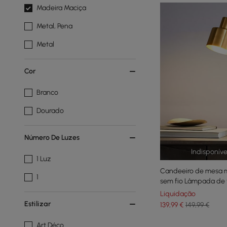
Madeira Maciça
Metal, Pena
Metal
Cor
Branco
Dourado
Número De Luzes
Indisponív
1 Luz
Candeeiro de mesa 
1
sem fio Lâmpada de 
em preto e dourado
Liquidação
Estilizar
139
,99
€
149,99 €
Art Déco