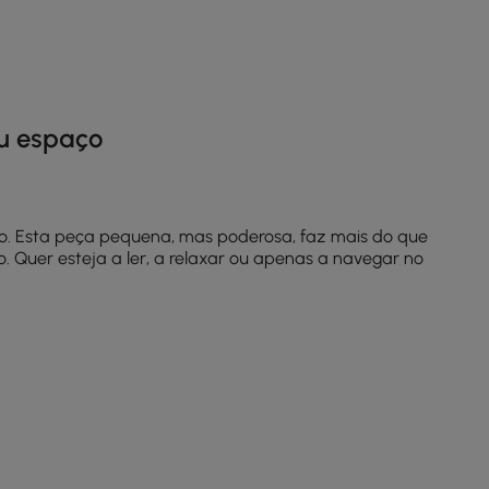
eu espaço
o. Esta peça pequena, mas poderosa, faz mais do que
 Quer esteja a ler, a relaxar ou apenas a navegar no
Um
candeeiro de mesa único
não só fornece iluminação,
ilho acolhedor durante as noites de cinema, ou na sua
equilibrar luzes de teto fortes ou simplesmente fazer
ações
para dicas de design que combinam elegância