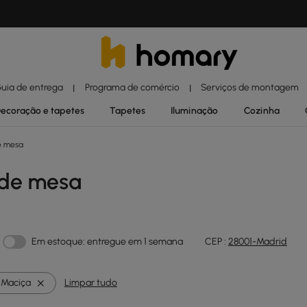
uia de entrega
Programa de comércio
Serviços de montagem
|
|
ecoração e tapetes
Tapetes
Iluminação
Cozinha
 mesa
de mesa
Em estoque: entregue em 1 semana
CEP :
28001-Madrid
 Maciça
Limpar tudo