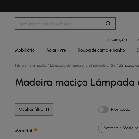
Inspiração
G
|
Mobiliário
Ao ar livre
Roupa de cama e banho
D
Início
/
Iluminação
/
Lâmpada de mesa e luminária de chão
/
Lâmpada de
Madeira maciça Lâmpada 
Ocultar filtro
Promoção
Material :
Madeira
Material