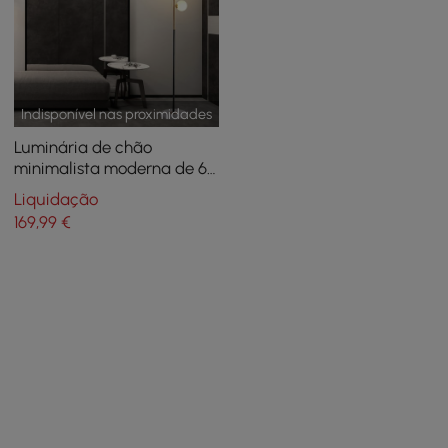
Indisponível nas proximidades
Luminária de chão
minimalista moderna de 6
luzes com sombra de vidro
Liquidação
branco e base redonda de
169
,99
€
mármore em preto e
dourado