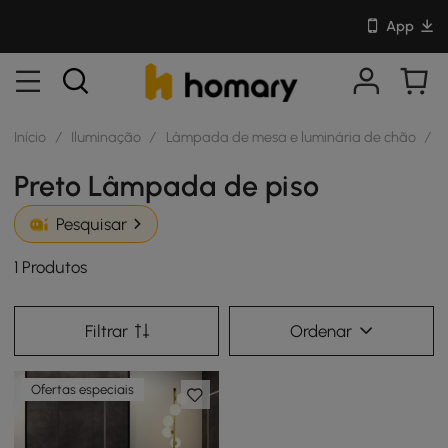
App
Início
/
Iluminação
/
Lâmpada de mesa e luminária de chão
/
L
Preto Lâmpada de piso
Pesquisar
1 Produtos
Filtrar
Ordenar
Ofertas especiais