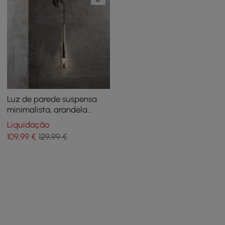
Luz de parede suspensa
minimalista, arandela
armada transparente de 1
Liquidação
luz, iluminação de parede
109
,99
€
129,99 €
interna de cristal