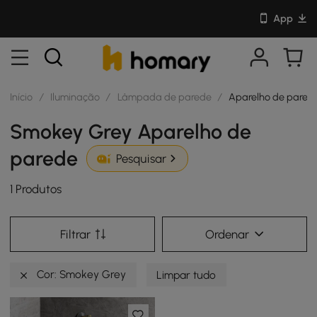
App
Início
/
Iluminação
/
Lâmpada de parede
/
Aparelho de pared
Smokey Grey Aparelho de
parede
Pesquisar
1 Produtos
Filtrar
Ordenar
Cor: Smokey Grey
Limpar tudo