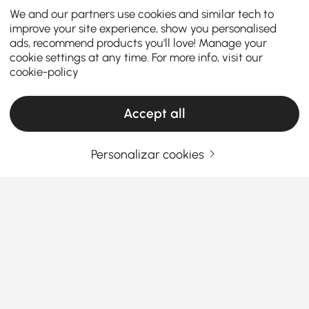
We and our partners use cookies and similar tech to
improve your site experience, show you personalised
ads, recommend products you'll love! Manage your
cookie settings at any time. For more info, visit our
cookie-policy
Accept all
Personalizar cookies
Escolher os Candeeiros de Parede Certos
para Iluminar a Sua Rotina Diária
Sente que falta aquele fator "uau" no seu quarto,
mesmo depois de pintar as paredes e mudar o sofá
de lugar?
É provável que você não o tenha iluminado
Ver Mais
corretamente. Apresentamos o aplique de parede:
Products in the current category have been updated to show the latest 1 items