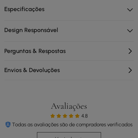
Opções de acabamento em madeira e pedra
sinterizada para combinar com diferentes estilos.
Especificações
Disposição direcionada para a esquerda ou para a
direita para configurações flexíveis de cozinha.
Design Responsável
Gavetas, armários e prateleiras proporcionam
arrumação organizada.
Perguntas & Respostas
Envios & Devoluções
Avaliações
4.8
Todas as avaliações são de compradores verificados