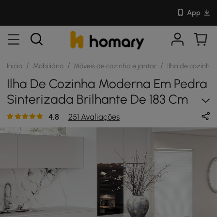
App
/
/
/
Início
Mobiliário
Móveis de cozinha e jantar
Ilha de cozinha 
Ilha De Cozinha Moderna Em Pedra
Sinterizada Brilhante De 183 Cm
Com Gavetas E Armários, Branco
4.8
251 Avaliações