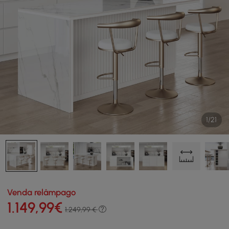
1/21
Venda relâmpago
1.149
,99
€
1.249,99 €