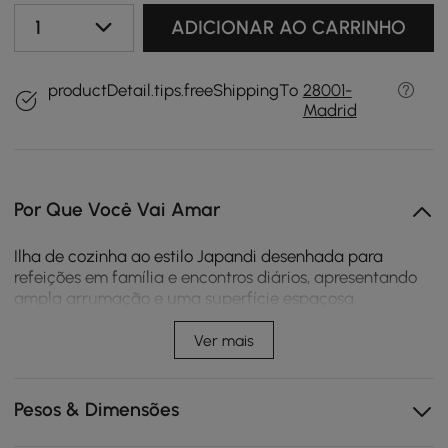
1
ADICIONAR AO CARRINHO
productDetail.tips.freeShippingTo
28001-
Madrid
Por Que Você Vai Amar
Ilha de cozinha ao estilo Japandi desenhada para
refeições em família e encontros diários, apresentando
ampla arrumação e uma superfície espaçosa.
Disponível com acabamentos em madeira e pedra
sinterizada, com opções de disposição à esquerda ou
Ver mais
direita para se adaptar a diferentes espaços na cozinha.
A superfície espaçosa suporta refeições em família,
Pesos & Dimensões
refeições casuais e encontros.