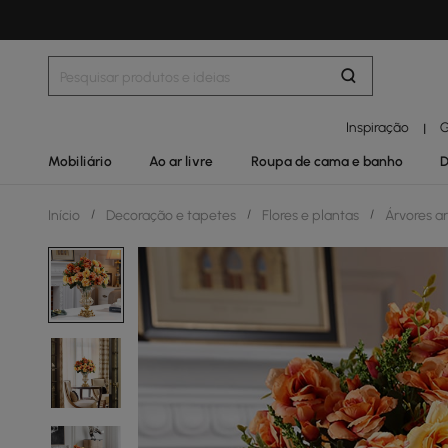
Inspiração
G
|
Mobiliário
Ao ar livre
Roupa de cama e banho
D
Início
/
Decoração e tapetes
/
Flores e plantas
/
Árvores art