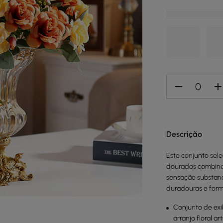
Descrição
Este conjunto sel
dourados combinado
sensação substanc
duradouras e for
Conjunto de exi
arranjo floral art