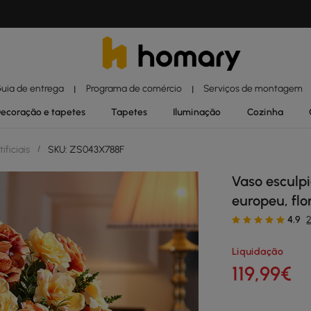
uia de entrega
Programa de comércio
Serviços de montagem
|
|
ecoração e tapetes
Tapetes
Iluminação
Cozinha
ificiais
/
SKU: ZS043X788F
Vaso esculpi
europeu, flo
4.9
2
Liquidação
119
,99
€