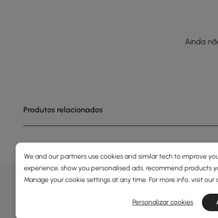
Ainda não
Produtos relacionados
We and our partners use cookies and similar tech to improve you
experience, show you personalised ads, recommend products you
OFERTAS, INSPIRAÇÃO E TEN
Manage your cookie settings at any time. For more info, visit our
Saiba mais sobre ofertas especiais, promoções, event
Personalizar cookies
Termos e Condições
Política de Privacidade