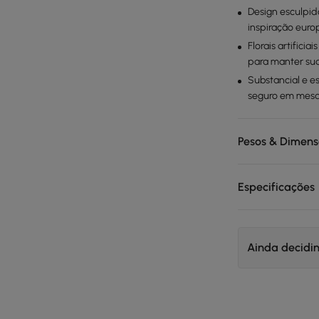
Design esculpi
inspiração europ
Florais artifici
para manter sua
Substancial e 
seguro em mesas
Pesos & Dimen
Especificações
Ainda decidi