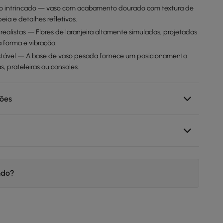
do intrincado — vaso com acabamento dourado com textura de
eia e detalhes refletivos.
ais realistas — Flores de laranjeira altamente simuladas, projetadas
 forma e vibração.
estável — A base de vaso pesada fornece um posicionamento
, prateleiras ou consoles.
sões
ndo?