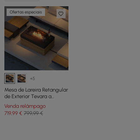
Ofertas especiais
+5
Mesa de Lareira Retangular
de Exterior Tevara a
Propano sem Fumo de 100
Venda relâmpago
cm em Cinzento
719
,99
€
799,99 €