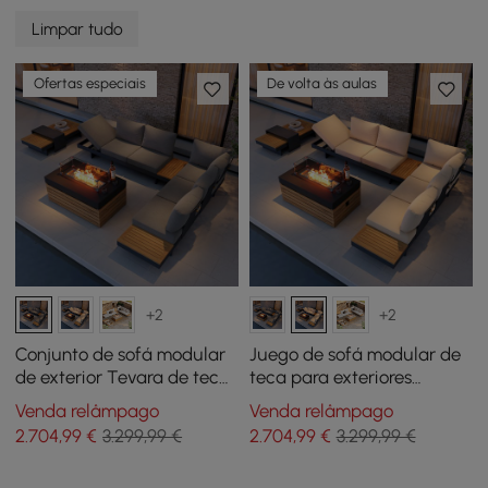
Limpar tudo
Ofertas especiais
De volta às aulas
+2
+2
Conjunto de sofá modular
Juego de sofá modular de
de exterior Tevara de teca
teca para exteriores
de 5 peças com lareira sem
Tevara de 5 piezas con
Venda relâmpago
Venda relâmpago
fumo para 6 pessoas em
brasero sin humo para 6
2.704
,99
€
3.299,99 €
2.704
,99
€
3.299,99 €
cinza
personas en beige