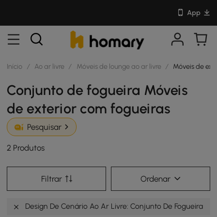
App
Início
/
Ao ar livre
/
Móveis de lounge ao ar livre
/
Móveis de ext
Conjunto de fogueira Móveis
de exterior com fogueiras
Pesquisar
2 Produtos
Filtrar
Ordenar
Design De Cenário Ao Ar Livre: Conjunto De Fogueira