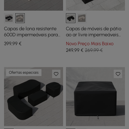
Capas de lona resistente
Capas de móveis de pátio
600D impermeáveis para
ao ar livre impermeáveis
conjunto de sala de estar
de lona resistente 600D
399
,99
€
Novo Preço Mais Baixo
de jardim - bege
249
,99
€
269,99 €
Ofertas especiais