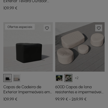
exterior em preto
Exterior Tevara Outdoor
600D em Lona Resistente
109
,99
€
Impermeáveis em Marfim
Ofertas especiais
+2
Capas de Cadeira de
600D Capas de lona
Exterior Impermeáveis em
resistentes e impermeáveis
Lona Resistente 600D em
para móveis de exterior em
109
,99
€
99,99 € - 269,99 €
Preto
bege