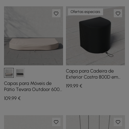
Ofertas especiais
Capa para Cadeira de
Exterior Costra 800D em
Lona Resistente à Água,
Capas para Móveis de
199
,99
€
Conjunto de 2
Pátio Tevara Outdoor 600D
de Lona Resistente à Prova
109
,99
€
d'Água na Cor Marfim