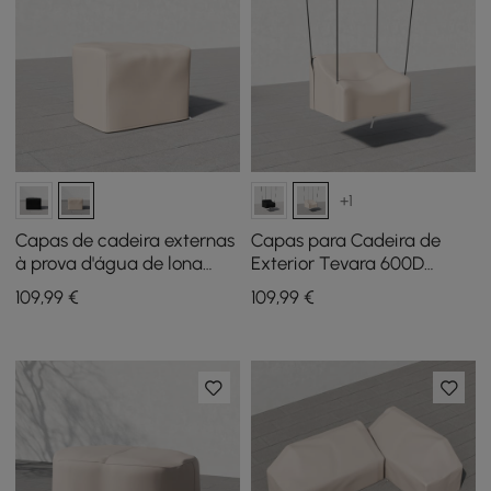
+1
Capas de cadeira externas
Capas para Cadeira de
à prova d'água de lona
Exterior Tevara 600D
resistente 600D Costra em
Tough Canvas
109
,99
€
109
,99
€
marfim
Impermeável em Marfim