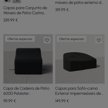
móveis de pátio externo de
2 peças em poliéster 600D
Capas para Conjunto de
319
,99
€
resistente às intempéries
Móveis de Pátio Costra
na cor preta
Outdoor 600D de Lona
339
,99
€
Resistente Impermeável em
Marfim
Ofertas especiais
Ofertas especiais
Capa de Cadeira de Pátio
Capas para Sofá-cama
600D Poliéster
Exterior Impermeáveis de
Impermeável Resistente às
Lona Resistente 600D em
119
,99
€
149
,99
€
Intempéries Preto
Preto