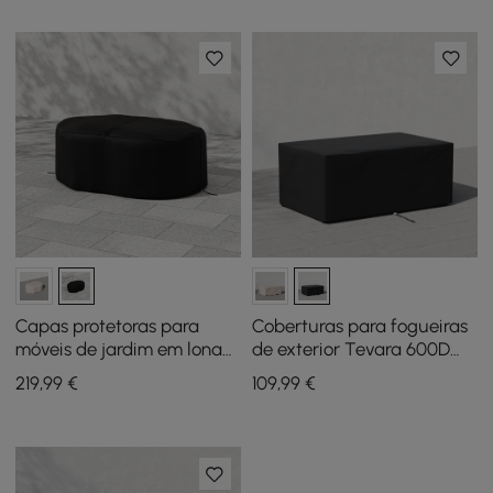
Capas protetoras para
Coberturas para fogueiras
móveis de jardim em lona
de exterior Tevara 600D
600D Denier
em lona resistente à prova
219
,99
€
109
,99
€
de água