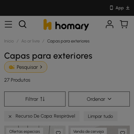
App
Início
/
Ao ar livre
/
Capas para exteriores
Capas para exteriores
Pesquisar
27 Produtos
Filtrar
Ordenar
Recurso De Capa: Respirável
Limpar tudo
Ofertas especiais
Venda de cerveja