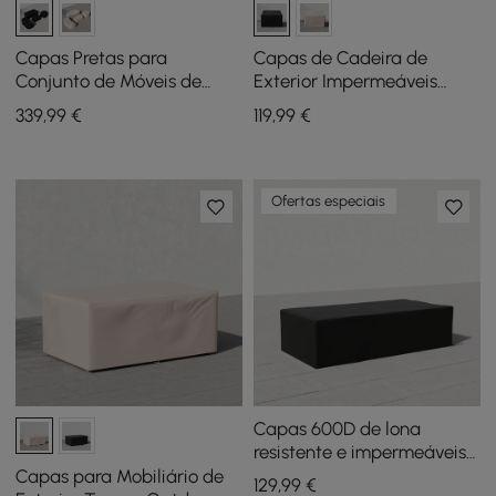
Capas Pretas para
Capas de Cadeira de
Conjunto de Móveis de
Exterior Impermeáveis
Pátio Externo
Tevara 600D Tough
339
,99
€
119
,99
€
Impermeáveis em Lona
Canvas
Resistente 600D
Ofertas especiais
Capas 600D de lona
resistente e impermeáveis
para mesas de centro de
Capas para Mobiliário de
129
,99
€