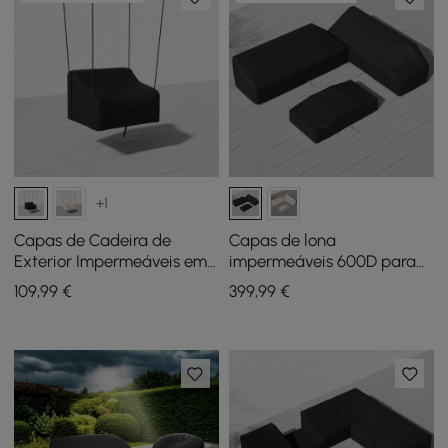
+1
Capas de Cadeira de
Capas de lona
Exterior Impermeáveis em
impermeáveis 600D para
Lona Resistente 600D em
conjunto de lounge de
109
,99
€
399
,99
€
Preto
jardim - preto