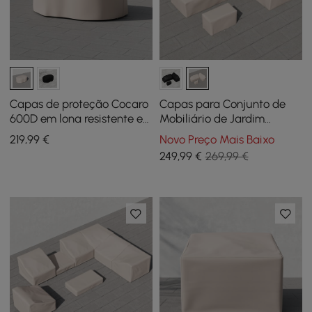
Capas de proteção Cocaro
Capas para Conjunto de
600D em lona resistente e
Mobiliário de Jardim
à prova de intempéries
Impermeáveis Slatera
219
,99
€
Novo Preço Mais Baixo
para conjunto de mesa de
Outdoor 600D em Lona
249
,99
€
269,99 €
jantar de jardim
Resistente na Cor Marfim