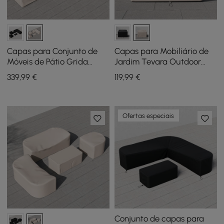
Capas para Conjunto de
Capas para Mobiliário de
Móveis de Pátio Grida
Jardim Tevara Outdoor
Outdoor 600D de Lona
600D em Lona Resistente e
339
,99
€
119
,99
€
Resistente Impermeável em
Impermeável, Cor Marfim
Marfim
Ofertas especiais
Conjunto de capas para