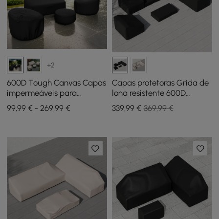
+2
600D Tough Canvas Capas
Capas protetoras Grida de
impermeáveis para
lona resistente 600D
mobiliário de exterior
impermeáveis para móveis
99,99 € - 269,99 €
339
,99
€
369,99 €
de pátio ao ar livre