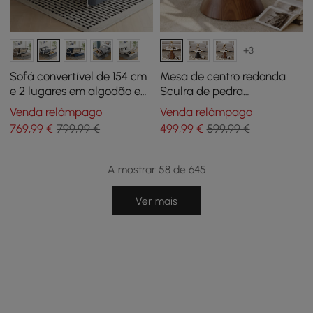
+3
Sofá convertível de 154 cm
Mesa de centro redonda
e 2 lugares em algodão e
Sculra de pedra
linho com arrumação
sinterizada de nogueira, 70
Venda relâmpago
Venda relâmpago
cm
769
,99
€
799,99 €
499
,99
€
599,99 €
A mostrar 58 de 645
Ver mais