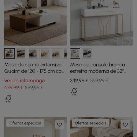
Mesa de centro extensível
Mesa de console branca
Quoint de 120 - 175 cm com
estreita moderna de 32"
2 gavetas branco e
com armazenamento Mesa
Venda relâmpago
349
,99
€
369,99 €
nogueira
de entrada de madeira
479
,99
€
599,99 €
com gavetas
Ofertas especiais
Ofertas especiais