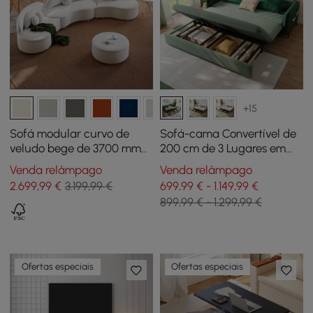
+15
Sofá modular curvo de
Sofá-cama Convertível de
veludo bege de 3700 mm
200 cm de 3 Lugares em
em 4 peças, com pufe e
Veludo Verde com
Venda relâmpago
Venda relâmpago
almofadas
Arrumação e Almofadas
2.699
,99
€
3.199,99 €
699,99 € - 1.149,99 €
899,99 € - 1.299,99 €
Ofertas especiais
Ofertas especiais