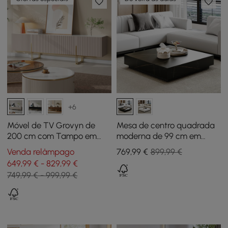
+6
Móvel de TV Grovyn de
Mesa de centro quadrada
200 cm com Tampo em
moderna de 99 cm em
Pedra Sinterizada, Design
bloco de pedra sinterizada
Venda relâmpago
769
,99
€
899,99 €
Canelado e Armários
com 2 gavetas
649,99 € - 829,99 €
Espaçosos
749,99 € - 999,99 €