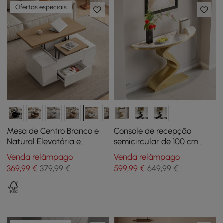
Ofertas especiais
Mesa de Centro Branco e
Console de recepção
Natural Elevatória e
semicircular de 100 cm
Dobrável de 100 cm com 4
com tampo em pedra
Venda relâmpago
Venda relâmpago
Bancos e Arrumação
sinterizada branca
369
,99
€
379,99 €
599
,99
€
649,99 €