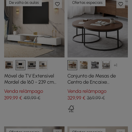
De volta às aulas
Ofertas especiais
+1
Móvel de TV Extensível
Conjunto de Mesas de
Mordel de 160 - 239 cm
Centro de Encaixe
com Arrumação
Redondas Fero em
Venda relâmpago
Venda relâmpago
Nogueira
399
,99
€
419,99 €
329
,99
€
369,99 €