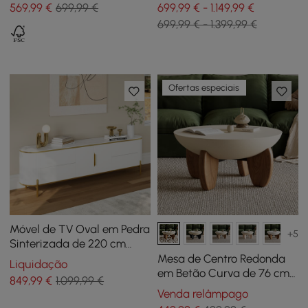
569
,99
€
699,99 €
699,99 € - 1.149,99 €
699,99 € - 1.399,99 €
Ofertas especiais
Móvel de TV Oval em Pedra
+5
Sinterizada de 220 cm
com 4 Gavetas e Prateleira
Mesa de Centro Redonda
Liquidação
em Betão Curva de 76 cm
849
,99
€
1.099,99 €
com Pés em Madeira de
Venda relâmpago
Freixo