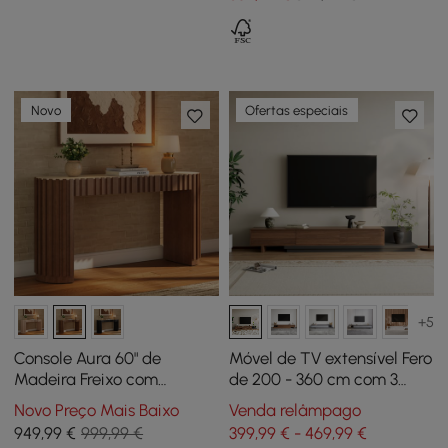
Novo
Ofertas especiais
+5
Console Aura 60" de
Móvel de TV extensível Fero
Madeira Freixo com
de 200 - 360 cm com 3
Detalhes Canelados em
gavetas cinzentas
Novo Preço Mais Baixo
Venda relâmpago
Nogueira e Tampo de
949
,99
€
999,99 €
399,99 € - 469,99 €
Pedra Sinterizada