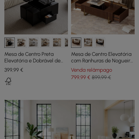
Mesa de Centro Preta
Mesa de Centro Elevatória
Elevatória e Dobrável de
com Ranhuras de Nogueira
100 cm com 4 Bancos e
Grovyn de 119 cm com 2
399
,99
€
Venda relâmpago
Arrumação
Gavetas
799
,99
€
899,99 €