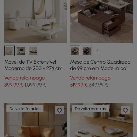
+1
Móvel de TV Extensível
Mesa de Centro Quadrada
Moderno de 200 - 274 cm
de 99 cm em Madeira com
em Branco Sujo com 4
Tampo Elevatório Duplo,
Venda relâmpago
Venda relâmpago
Gavetas
Pedra Sinterizada e
899
,99
€
1.099,99 €
519
,99
€
549,99 €
Arrumação
De volta às aulas
De volta às aulas