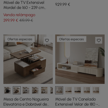
com tampo elevatório e 2
Móvel de TV Extensível
929
,99
€
gavetas
Mordel de 160 - 239 cm
com Arrumação
Venda relâmpago
399
,99
€
419,99 €
Ofertas especiais
Ofertas especiais
Mesa de Centro Nogueira
Móvel de TV Canelado
Elevatória e Dobrável de
Extensível Velar de 180 -