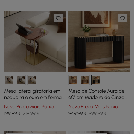
Mesa lateral giratória em
Mesa de Console Aura de
nogueira e ouro em forma
60" em Madeira de Cinza
de C com armazenamento
Canelada Preta com
Novo Preço Mais Baixo
Novo Preço Mais Baixo
Tampo de Pedra
199
,99
€
219,99 €
949
,99
€
999,99 €
Sinterizada