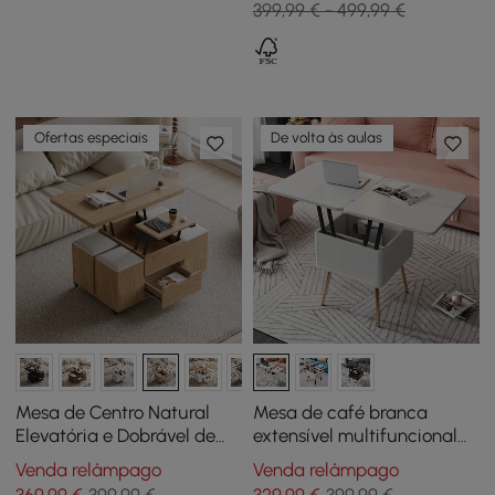
399,99 € - 499,99 €
Ofertas especiais
De volta às aulas
Mesa de Centro Natural
Mesa de café branca
Elevatória e Dobrável de
extensível multifuncional
100 cm com 4 Bancos e
moderna com
Venda relâmpago
Venda relâmpago
Arrumação
armazenamento