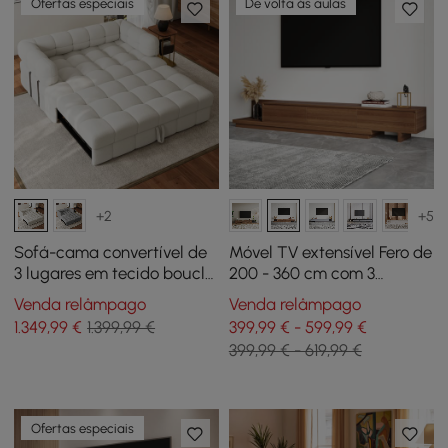
Ofertas especiais
De volta às aulas
+2
+5
Sofá-cama convertível de
Móvel TV extensível Fero de
3 lugares em tecido bouclé
200 - 360 cm com 3
170 cm
gavetas nogueira
Venda relâmpago
Venda relâmpago
1.349
,99
€
1.399,99 €
399,99 € - 599,99 €
399,99 € - 619,99 €
Ofertas especiais