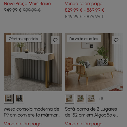
Canelada com
Lugares em Veludo Chenille
Novo Preço Mais Baixo
Venda relâmpago
Acabamento Caiado e
949
,99
€
999,99 €
829,99 € - 869,99 €
Tampo de Pedra
849,99 € - 879,99 €
Sinterizada
Ofertas especiais
De volta às aulas
+5
Mesa consola moderna de
Sofá-cama de 2 Lugares
119 cm com efeito mármore,
de 152 cm em Algodão e
2 gavetas e pernas
Linho com Tabuleiro
Venda relâmpago
Venda relâmpago
douradas
Rotativo