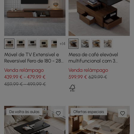
+14
Móvel de TV Extensível e
Mesa de café elevável
Reversível Fero de 180 - 280
multifuncional com 3
cm com 3 Gavetas
gavetas 120x60 cm -
Venda relâmpago
Venda relâmpago
nogueira e preta
439,99 € - 479,99 €
599
,99
€
629,99 €
459,99 € - 499,99 €
De volta às aulas
Ofertas especiais