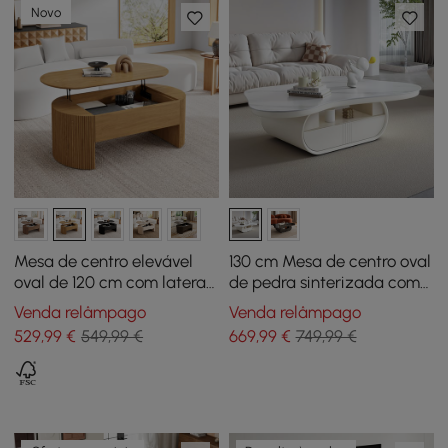
Novo
Mesa de centro elevável
130 cm Mesa de centro oval
oval de 120 cm com laterais
de pedra sinterizada com
caneladas natural
arrumação
Venda relâmpago
Venda relâmpago
529
,99
€
549,99 €
669
,99
€
749,99 €