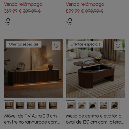
100 cm com 4 Bancos e
290 cm com Tampo em
Venda relâmpago
Venda relâmpago
Arrumação
Pedra Sinterizada e 3
369
,99
€
399,99 €
899
,99
€
999,99 €
Gavetas
Ofertas especiais
Ofertas especiais
Móvel de TV Aura 213 cm
Mesa de centro elevatória
em freixo ranhurado com
oval de 120 cm com laterais
tampo de pedra
caneladas nogueira