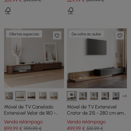
369
,99
€
399,99 €
329
,99
€
399,99 €
Ofertas especiais
De volta às aulas
+4
Móvel de TV Canelado
Móvel de TV Extensível
Extensível Velar de 180 -
Crator de 215 - 280 cm em
290 cm com Tampo em
Preto e Nogueira com 3
Venda relâmpago
Venda relâmpago
Pedra Sinterizada e 3
Gavetas
899
,99
€
999,99 €
499
,99
€
519,99 €