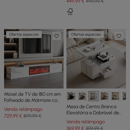
449
,99
€
499,99 €
Ofertas especiais
Ofertas especiais
Móvel de TV de 180 cm em
Folheado de Mármore com
Lareira Elétrica e 2 Gavetas
Mesa de Centro Branca
Venda relâmpago
Elevatória e Dobrável de
729
,99
€
899,99 €
100 cm com 4 Bancos e
Venda relâmpago
Arrumação
369
,99
€
399,99 €