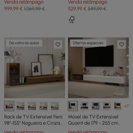
Venda relâmpago
Venda relâmpago
sinterizada e luz LED -
999
,99
€
1.069,99 €
529
,99
€
549,99 €
nogueira
De volta às aulas
Ofertas especiais
+7
Rack de TV Extensível Fero
Móvel de TV Extensível
98"-155" Nogueira e Cinza
Quoint de 179 - 255 cm
com Estante e Luz LED
com 3 Gavetas e Luz
Venda relâmpago
Venda relâmpago