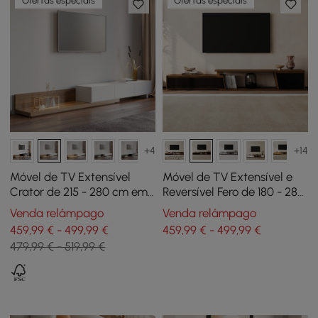
Ofertas especiais
Ofertas especiais
+4
+14
Móvel de TV Extensível
Móvel de TV Extensível e
Crator de 215 - 280 cm em
Reversível Fero de 180 - 280
Branco e Nogueira com 3
cm com 3 Gavetas
Venda relâmpago
Venda relâmpago
Gavetas
459,99 € - 499,99 €
459,99 € - 499,99 €
479,99 € - 519,99 €