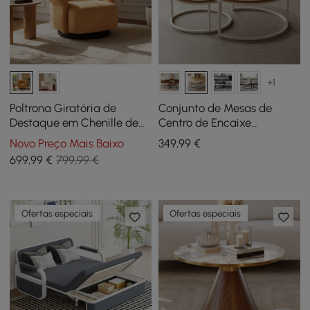
+1
Poltrona Giratória de
Conjunto de Mesas de
Destaque em Chenille de
Centro de Encaixe
Desempenho com Braço
Redondas Fero em Natural
Novo Preço Mais Baixo
349
,99
€
Ajustável
699
,99
€
799,99 €
Ofertas especiais
Ofertas especiais