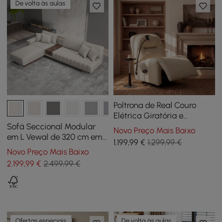
De volta às aulas
Poltrona de Real Couro
Elétrica Giratória e
Reclinável com Suporte
Sofá Seccional Modular
Novo Preço Mais Baixo
para Telefone
em L Vewal de 320 cm em
1.199
,99
€
1.299,99 €
Pele de Alta Performance
Novo Preço Mais Baixo
com Chaise e Puff
2.199
,99
€
2.499,99 €
Ofertas especiais
De volta às aulas