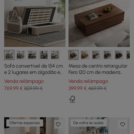
Sofá convertível de 154 cm
Mesa de centro retangular
e 2 lugares em algodão e
Fero 120 cm de madeira
linho com arrumação
com 4 gavetas estilo Mid-
Venda relâmpago
Venda relâmpago
Century - nogueira
769
,99
€
829,99 €
399
,99
€
469,99 €
Ofertas especiais
De volta às aulas