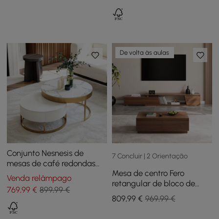
Gavetas
De volta às aulas
Conjunto Nesnesis de
7 Concluir | 2 Orientação
mesas de café redondas
Mesa de centro Fero
com 2 gavetas, brancas
Venda relâmpago
retangular de bloco de
769
,99
€
899,99 €
nogueira de 120 cm, móvel
809
,99
€
969,99 €
de TV extensível de
nogueira com 3 gavetas