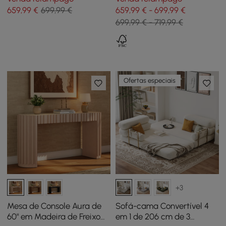
659
,99
€
699,99 €
659,99 € - 699,99 €
699,99 € - 719,99 €
Ofertas especiais
+3
Mesa de Console Aura de
Sofá-cama Convertível 4
60" em Madeira de Freixo
em 1 de 206 cm de 3