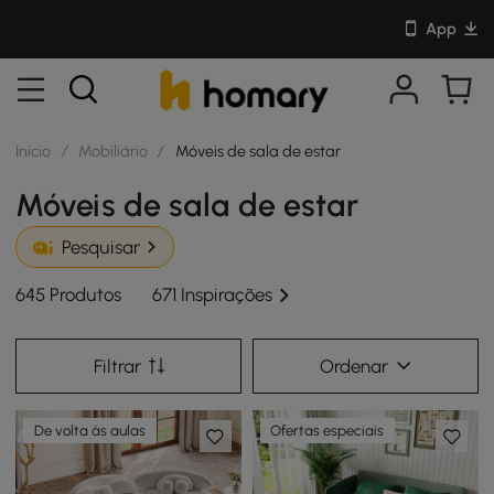
App
Início
/
Mobiliário
/
Móveis de sala de estar
Móveis de sala de estar
Pesquisar
645 Produtos
671 Inspirações
Filtrar
Ordenar
De volta às aulas
Ofertas especiais