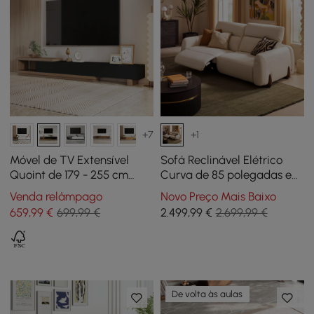
+7
+1
Móvel de TV Extensível
Sofá Reclinável Elétrico
Quoint de 179 - 255 cm
Curva de 85 polegadas em
com 3 Gavetas
Couro Genuíno com Apoio
Venda relâmpago
Novo Preço Mais Baixo
de Cabeça Ajustável
659
,99
€
699,99 €
2.499
,99
€
2.699,99 €
De volta às aulas