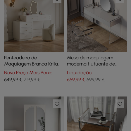
Penteadeira de
Mesa de maquiagem
Maquiagem Branca Krila
moderna flutuante de
com Espelho de LED e
acrílico com gavetas
Novo Preço Mais Baixo
Liquidação
Estação de Carregamento
649
,99
€
719,99 €
669
,99
€
699,99 €
(40"–55")