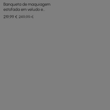
Banqueta de maquiagem
estofada em veludo e
moldura de acrílico, pufe
219
,99
€
249,99 €
cinza e transparente