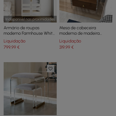
Indisponível nas proximidades
Armário de roupas
Mesa de cabeceira
moderno Farmhouse White
moderna de madeira
Armoire com espelho
acrílica transparente com
Liquidação
Liquidação
arqueado, 2 gavetas e 4
armazenamento e
799
,99
€
319
,99
€
portas
prateleira para quarto