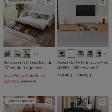
Venda de cerveja
+15
+14
Sofá-cama Convertível de
Móvel de TV Extensível Fero
137 cm de 1 Lugar em
de 180 - 280 cm com 3
Bouclé Branco Quente com
Gavetas
Novo Preço Mais Baixo
459,99 € - 499,99 €
Arrumação e Almofadas
809
,99
€
849,99 €
Ofertas especiais