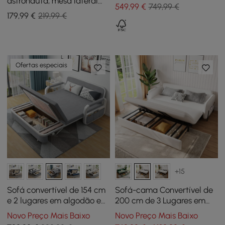
astronauta, mesa lateral
elevatória preta e cáqui
549
,99
€
749,99 €
flutuante dourada com
com armazenamento
179
,99
€
219,99 €
armazenamento
Ofertas especiais
+15
Sofá convertível de 154 cm
Sofá-cama Convertível de
e 2 lugares em algodão e
200 cm de 3 Lugares em
linho com arrumação
Bombazina Branca com
Novo Preço Mais Baixo
Novo Preço Mais Baixo
Arrumação e Almofadas