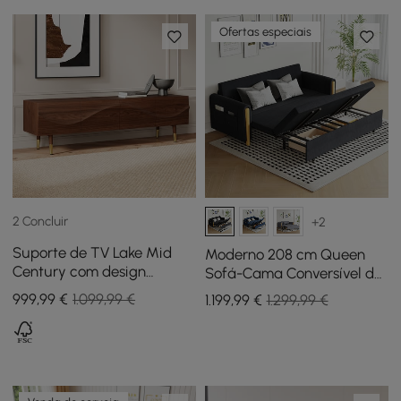
Ofertas especiais
2 Concluir
+2
Suporte de TV Lake Mid
Moderno 208 cm Queen
Century com design
Sofá-Cama Conversível de
ondulado, armazenamento
3 Lugares em Linho com
999
,99
€
1.099,99 €
1.199
,99
€
1.299,99 €
em nogueira, 4 gavetas
Armazenamento
para TVs de até 75"