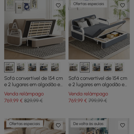
Ofertas especiais
Sofá convertível de 154 cm
Sofá convertível de 154 cm
e 2 lugares em algodão e
e 2 lugares em algodão e
linho com arrumação
linho com arrumação
Venda relâmpago
Venda relâmpago
769
,99
€
829,99 €
769
,99
€
799,99 €
Ofertas especiais
De volta às aulas