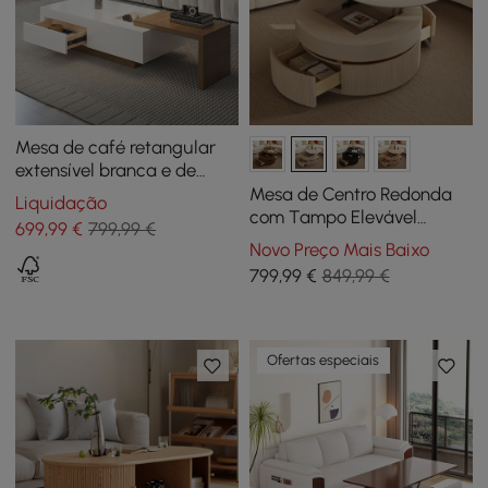
Mesa de café retangular
extensível branca e de
nogueira com gaveta e
Mesa de Centro Redonda
Liquidação
armazenamento
com Tampo Elevável
699
,99
€
799,99 €
deslizante
Canelado de 32" com 2
Novo Preço Mais Baixo
Gavetas
799
,99
€
849,99 €
Ofertas especiais