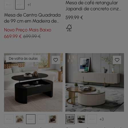
Mesa de café retangular
+1
Japandi de concreto cinza
com 2 gavetas e
Mesa de Centro Quadrada
599
,99
€
armazenamento aberto
de 99 cm em Madeira de
Seringueira Preta com
Novo Preço Mais Baixo
Tampo Elevatório Duplo e
669
,99
€
699,99 €
Pedra Sinterizada
De volta às aulas
+3