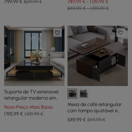
799
,99
€
829,99 €
749,99 € - 1.139,99 €
849,99 € - 1.199,99 €
Suporte de TV extensível
retangular moderno em
preto brilhante e conjunto
Mesa de café retangular
Novo Preço Mais Baixo
de mesa de café quadrada
com tampo ajustável e
1.195
,99
€
1.519,99 €
com gavetas
extensível e com
549
,99
€
599,99 €
armazenamento