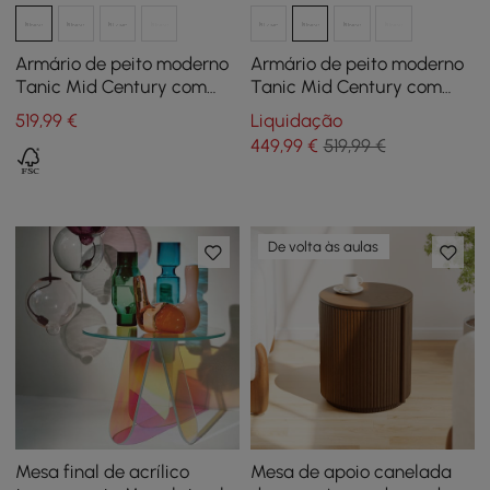
Armário de peito moderno
Armário de peito moderno
Tanic Mid Century com
Tanic Mid Century com
armazenamento de 3
armazenamento de 3
519
,99
€
Liquidação
gavetas de madeira de
gavetas de madeira de
449
,99
€
519,99 €
freixo em nogueira
freixo
De volta às aulas
Mesa final de acrílico
Mesa de apoio canelada