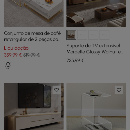
Conjunto de mesa de café
retangular de 2 peças com
base de metal e
Suporte de TV extensível
Liquidação
armazenamento
Mordelle Glossy Walnut e
359
,99
€
519,99 €
conjunto de mesa de café
735
,99
€