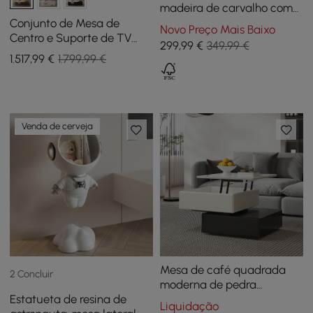
madeira de carvalho com
bandeja giratória e
Conjunto de Mesa de
Novo Preço Mais Baixo
armazenamento
Centro e Suporte de TV
299
,99
€
349,99 €
Extensível Velar 71"
1.517
,99
€
1.799,99 €
Venda de cerveja
Mesa de café quadrada
2 Concluir
moderna de pedra
Estatueta de resina de
sinterizada com tampa
Liquidação