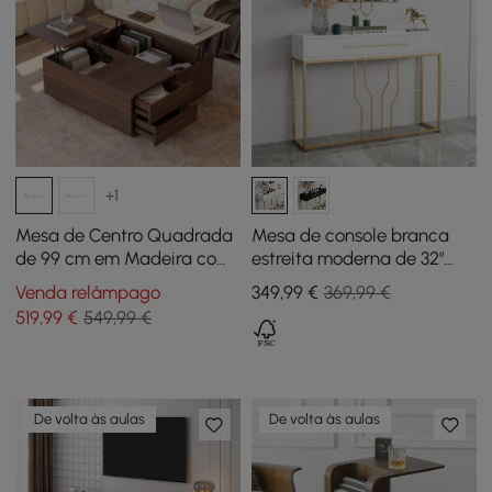
+1
Mesa de Centro Quadrada
Mesa de console branca
de 99 cm em Madeira com
estreita moderna de 32"
Tampo Elevatório Duplo,
com armazenamento Mesa
Venda relâmpago
349
,99
€
369,99 €
Pedra Sinterizada e
de entrada de madeira
519
,99
€
549,99 €
Arrumação
com gavetas
De volta às aulas
De volta às aulas