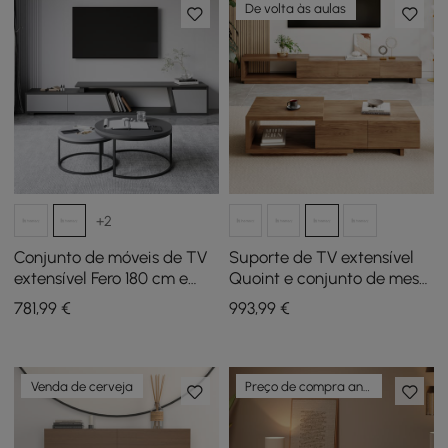
De volta às aulas
+2
Conjunto de móveis de TV
Suporte de TV extensível
extensível Fero 180 cm e
Quoint e conjunto de mesa
mesa de centro redonda
de café
781
,99
€
993
,99
€
aninhável em cinzento
Venda de cerveja
Preço de compra antecipada