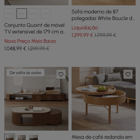
Sofá moderno de 87
polegadas White Boucle de
3 lugares estofado
Conjunto Quoint de móvel
Liquidação
conversível com
TV extensível de 179 cm a
1.299
,99
€
1.799,99 €
armazenamento lateral
255 cm e mesa de centro
Novo Preço Mais Baixo
em preto e nogueira
1.048
,99
€
1.299,99 €
De volta às aulas
Mesa de café redonda em