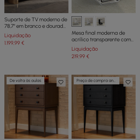
Suporte de TV moderno de
78,7" em branco e dourado,
tampo de pedra
Mesa final moderna de
Liquidação
sinterizada com
acrílico transparente com
1.199
,99
€
armazenamento para TVs
mesa lateral de
Liquidação
de até 75"
armazenamento em forma
219
,99
€
de C
De volta às aulas
Preço de compra antecipada