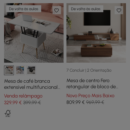
De volta às aulas
De volta às aulas
7 Concluir | 2 Orientação
Mesa de centro Fero
Mesa de café branca
retangular de bloco de
extensível multifuncional
nogueira de 120 cm, móvel
moderna com
Novo Preço Mais Baixo
Venda relâmpago
de TV extensível de
armazenamento
809
,99
€
969,99 €
329
,99
€
399,99 €
nogueira com 3 gavetas