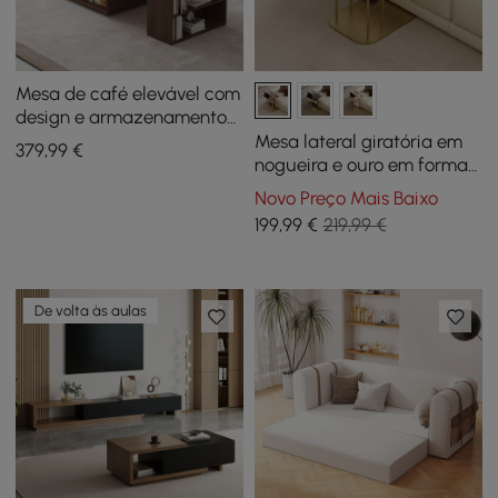
Mesa de café elevável com
design e armazenamento
extensíveis
Mesa lateral giratória em
379
,99
€
nogueira e ouro em forma
de C com armazenamento
Novo Preço Mais Baixo
199
,99
€
219,99 €
De volta às aulas