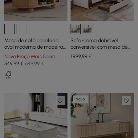
Mesa de café canelada
Sofá-cama dobrável
oval moderna de madeira
conversível com mesa de
maciça natural Stria 1200
café elevatória
Novo Preço Mais Baixo
1.999
,99
€
mm com armazenamento
549
,99
€
649,99 €
Novo