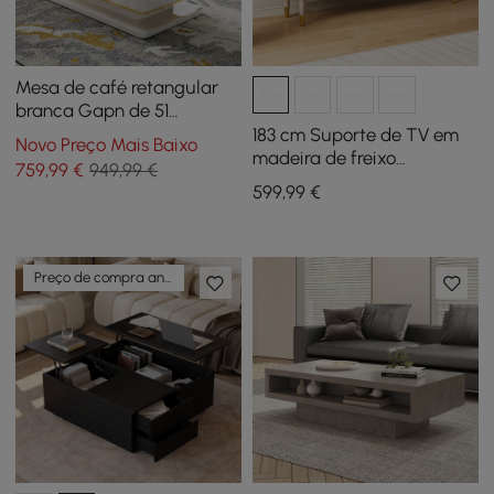
Mesa de café retangular
branca Gapn de 51
polegadas com
183 cm Suporte de TV em
Novo Preço Mais Baixo
armazenamento, tampo de
madeira de freixo
759
,99
€
949,99 €
vidro temperado de 4
canelada esbranquiçada
599
,99
€
gavetas
com armazenamento
Preço de compra antecipada