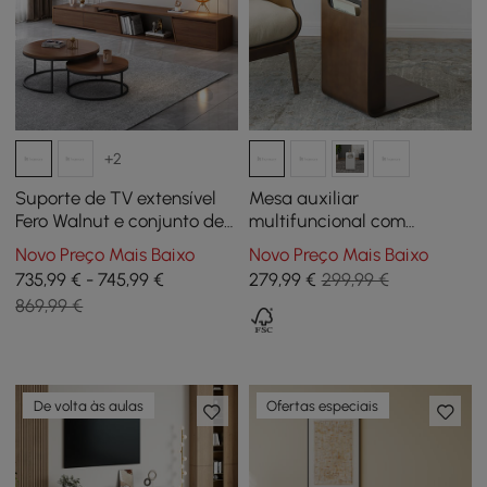
+2
Suporte de TV extensível
Mesa auxiliar
Fero Walnut e conjunto de
multifuncional com
mesa de café Nesting
revisteiro 60 cm nogueira
Novo Preço Mais Baixo
Novo Preço Mais Baixo
735,99 € - 745,99 €
279
,99
€
299,99 €
869,99 €
De volta às aulas
Ofertas especiais