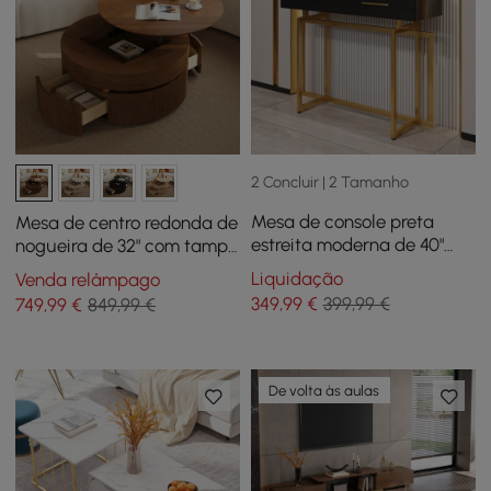
2 Concluir | 2 Tamanho
Mesa de console preta
Mesa de centro redonda de
estreita moderna de 40"
nogueira de 32" com tampo
com gavetas de
elevatório canelado e 2
Liquidação
Venda relâmpago
armazenamento e pernas
gavetas
349
,99
€
399,99 €
749
,99
€
849,99 €
de metal em ouro
De volta às aulas