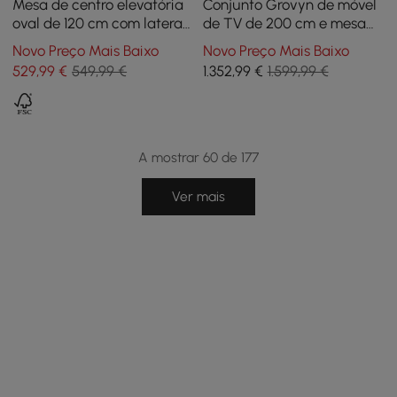
Mesa de centro elevatória
Conjunto Grovyn de móvel
oval de 120 cm com laterais
de TV de 200 cm e mesa
caneladas, preta
de centro redonda
Novo Preço Mais Baixo
Novo Preço Mais Baixo
aninhável em branco
529
,99
€
549,99 €
1.352
,99
€
1.599,99 €
acinzentado
A mostrar 60 de 177
Ver mais