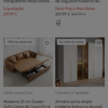
transparente Mesa lateral
de nogueira moderna de 41
redonda transparente
cm com arrumação
Liquidação
Novo Preço Mais Baixo
Mesa lateral moderna
219
,99
€
329
,99
€
369,99 €
iridescente
Ofertas especiais
De volta às aulas
1 Sofá-cama | 3 Cor
1 Concluir | 2 Tamanho
Moderno 211 cm Queen
Armário extra amplo
Sofá Cama de Couro PU de
moderno branco e dourado