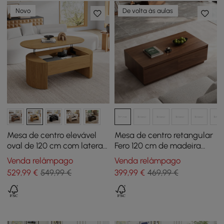
Novo
De volta às aulas
Mesa de centro elevável
Mesa de centro retangular
oval de 120 cm com laterais
Fero 120 cm de madeira
caneladas natural
com 4 gavetas estilo Mid-
Venda relâmpago
Venda relâmpago
Century - nogueira
529
,99
€
549,99 €
399
,99
€
469,99 €