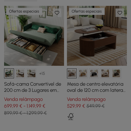
Ofertas especiais
Ofertas especiais
+15
Sofá-cama Convertível de
Mesa de centro elevatória
200 cm de 3 Lugares em
oval de 120 cm com laterais
Veludo Verde com
caneladas nogueira
Venda relâmpago
Venda relâmpago
Arrumação e Almofadas
699,99 € - 1.149,99 €
529
,99
€
549,99 €
899,99 € - 1.299,99 €