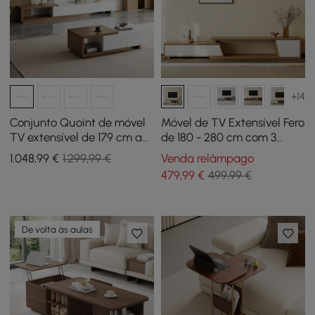
+14
Conjunto Quoint de móvel
Móvel de TV Extensível Fero
TV extensível de 179 cm a
de 180 - 280 cm com 3
255 cm e mesa de centro
Gavetas
1.048
,99
€
1.299,99 €
Venda relâmpago
em branco e nogueira
479
,99
€
499,99 €
De volta às aulas