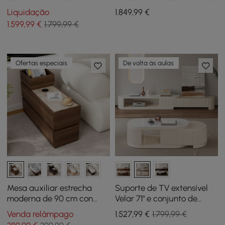
3 Lugares com Alto-falante
com porta de vidro
Liquidação
1.849
,99
€
e USB
transparente e
1.599
,99
€
1.799,99 €
armazenamento de luz de
sensor
Ofertas especiais
De volta às aulas
Mesa auxiliar estrecha
Suporte de TV extensível
moderna de 90 cm con
Velar 71" e conjunto de
tapa de piedra sinterizada,
mesa de café
Venda relâmpago
1.527
,99
€
1.799,99 €
USB y almacenamiento