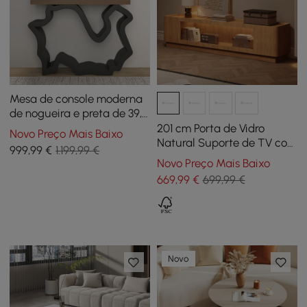
Mesa de console moderna
de nogueira e preta de 39,4
polegadas com gavetas
201 cm Porta de Vidro
Novo Preço Mais Baixo
Natural Suporte de TV com
999
,99
€
1.199,99 €
Armazenamento e LED
Novo Preço Mais Baixo
669
,99
€
699,99 €
Novo