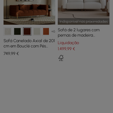
Indisponível nas proximidades
Sofá de 2 lugares com
+6
pernas de madeira
estofadas Curva 78" White
Sofá Canelado Axial de 201
Liquidação
Boucle
cm em Bouclé com Pés
1.499
,99
€
Dourados e Almofadas
749
,99
€