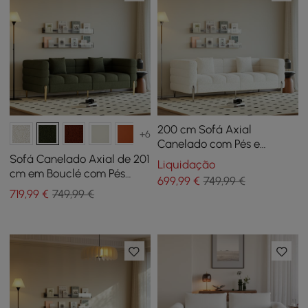
200 cm Sofá Axial
+6
Canelado com Pés e
Almofadas Prateadas
Sofá Canelado Axial de 201
Liquidação
cm em Bouclé com Pés
699
,99
€
749,99 €
Dourados e Almofadas
719
,99
€
749,99 €