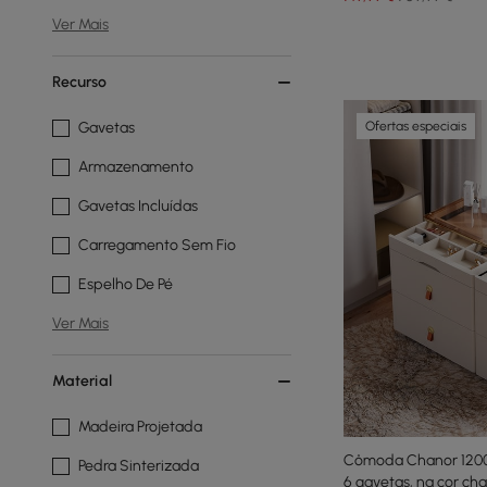
Ver Mais
Recurso
Ofertas especiais
Gavetas
Armazenamento
Gavetas Incluídas
Carregamento Sem Fio
Espelho De Pé
Ver Mais
Material
Madeira Projetada
Cômoda Chanor 1200
Pedra Sinterizada
6 gavetas, na cor c