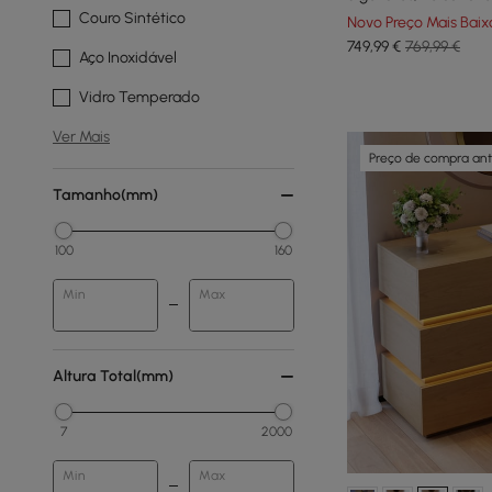
Couro Sintético
Novo Preço Mais Baix
749
,99
€
769,99 €
Aço Inoxidável
Vidro Temperado
Ver Mais
Preço de compra an
Tamanho(mm)
100
160
Min
Max
Altura Total(mm)
7
2000
Min
Max