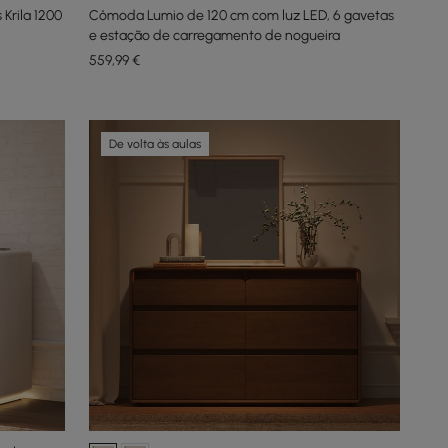
Krila 1200
Cômoda Lumio de 120 cm com luz LED, 6 gavetas
e estação de carregamento de nogueira
559
,99
€
De volta às aulas