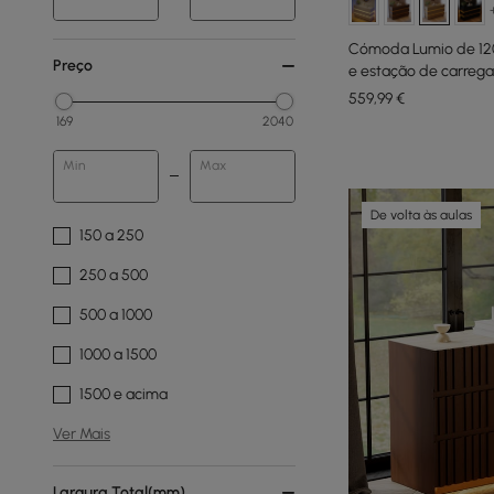
Cómoda Lumio de 120
Preço
e estação de carreg
559
,99
€
169
2040
Min
Max
De volta às aulas
150 a 250
250 a 500
500 a 1000
1000 a 1500
1500 e acima
Ver Mais
Largura Total(mm)