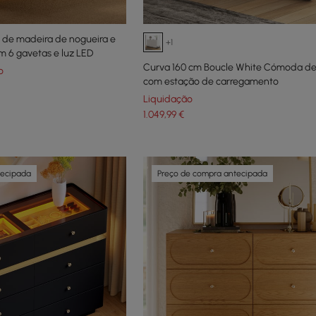
de madeira de nogueira e
+1
m 6 gavetas e luz LED
Curva 160 cm Boucle White Cómoda de
o
com estação de carregamento
Liquidação
1.049
,99
€
tecipada
Preço de compra antecipada