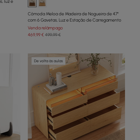
, luz e
Cômoda Meloa de Madeira de Nogueira de 47"
com 6 Gavetas, Luz e Estação de Carregamento
Venda relâmpago
469
,99
€
499,99 €
De volta às aulas