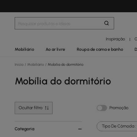
Inspiração
G
|
Mobiliário
Ao ar livre
Roupa de cama e banho
D
Início
/
Mobiliário
/
Mobília do dormitório
Mobília do dormitório
Ocultar filtro
Promoção
Tipo De Cômoda :
Categoria