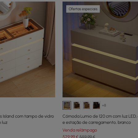
Ofertas especiais
+8
 Island com tampo de vidro
Cómoda Lumio de 120 cm com luz LED, 
 luz
e estação de carregamento, branco
Venda relâmpago
529
,99
€
559,99 €