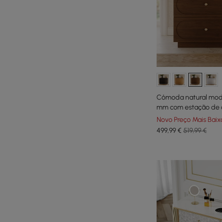
Cômoda natural mode
mm com estação de 
Novo Preço Mais Baix
499
,99
€
519,99 €