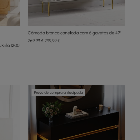
Cômoda branca canelada com 6 gavetas de 47"
769
,99
€
799,99 €
Krila 1200
Preço de compra antecipada