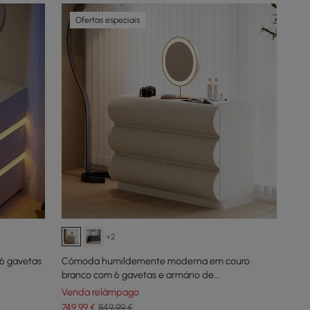
Ofertas especiais
+2
6 gavetas
Cômoda humildemente moderna em couro
branco com 6 gavetas e armário de
armazenamento
Venda relâmpago
749
,99
€
849,99 €