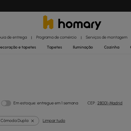
uia de entrega
Programa de comércio
Serviços de montagem
|
|
ecoração e tapetes
Tapetes
Iluminação
Cozinha
Em estoque: entregue em 1 semana
CEP :
28001-Madrid
Cômoda Dupla
Limpar tudo