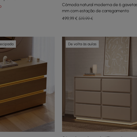
Cômoda natural moderna de 6 gavetas 
o
mm com estação de carregamento
499
,99
€
519,99 €
tecipada
De volta às aulas