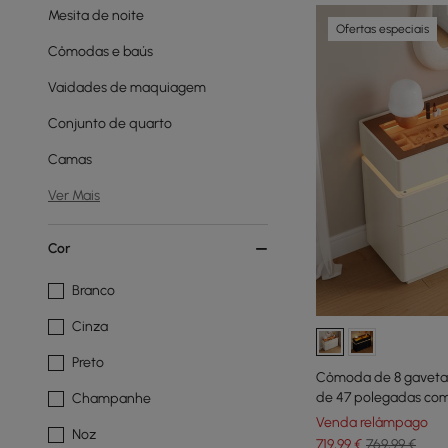
Mesita de noite
Ofertas especiais
Cômodas e baús
Vaidades de maquiagem
Conjunto de quarto
Camas
Ver Mais
Cor
Branco
Cinza
Preto
Cômoda de 8 gavetas
de 47 polegadas com
Champanhe
Venda relâmpago
Noz
719
,99
€
769,99 €