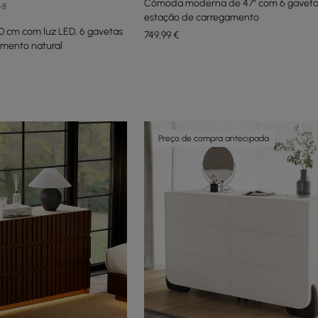
Cômoda moderna de 47" com 6 gavetas
+8
estação de carregamento
 cm com luz LED, 6 gavetas
749
,99
€
amento natural
Preço de compra antecipada