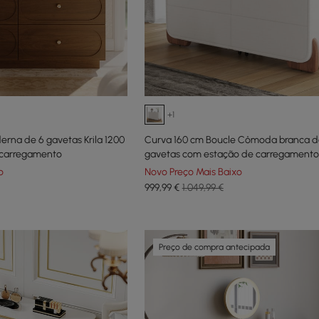
+1
rna de 6 gavetas Krila 1200
Curva 160 cm Boucle Cômoda branca d
carregamento
gavetas com estação de carregamento
o
Novo Preço Mais Baixo
999
,99
€
1.049,99 €
Preço de compra antecipada