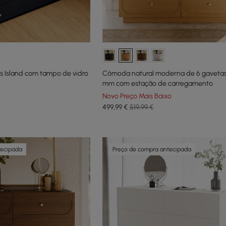
 Island com tampo de vidro
Cômoda natural moderna de 6 gavetas 
mm com estação de carregamento
Novo Preço Mais Baixo
499
,99
€
519,99 €
tecipada
Preço de compra antecipada