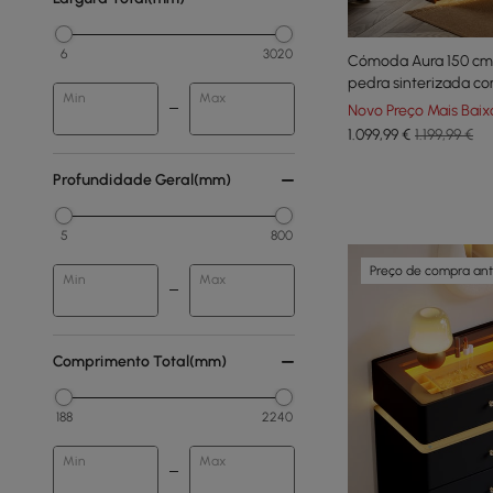
6
3020
Cómoda Aura 150 cm 
pedra sinterizada co
Min
Max
Novo Preço Mais Baix
1.099
,99
€
1.199,99 €
Profundidade Geral(mm)
5
800
Preço de compra an
Min
Max
Comprimento Total(mm)
188
2240
Min
Max