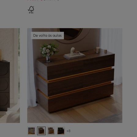
De volta às aulas
+8