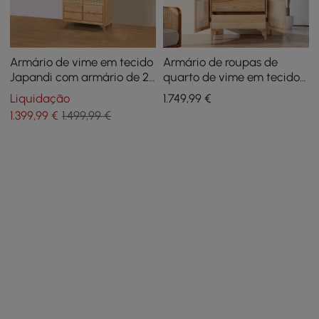
Armário de vime em tecido
Armário de roupas de
Japandi com armário de 2
quarto de vime em tecido
portas e 4 gavetas
natural com guarda-roupa
Liquidação
1.749
,99
€
oculto de 2 portas e
1.399
,99
€
1.499,99 €
gavetas