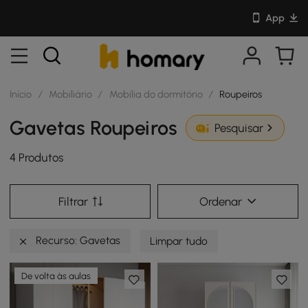
App
Início
/
Mobiliário
/
Mobília do dormitório
/
Roupeiros
Gavetas Roupeiros
Pesquisar
4 Produtos
Filtrar
Ordenar
Recurso: Gavetas
Limpar tudo
De volta às aulas