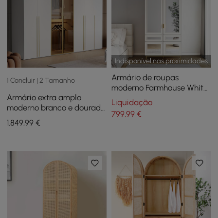
Indisponível nas proximidades
Armário de roupas
1 Concluir | 2 Tamanho
moderno Farmhouse White
Armário extra amplo
Armoire com espelho
Liquidação
moderno branco e dourado
arqueado, 2 gavetas e 4
799
,99
€
com porta de vidro
portas
1.849
,99
€
transparente e
armazenamento de luz de
sensor