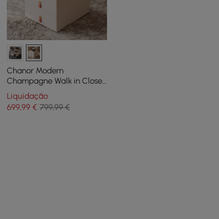
Chanor Modern
Champagne Walk in Closet
Island, 6 gavetas, cômoda
Liquidação
e baú, armazenamento de
699
,99
€
799,99 €
joias