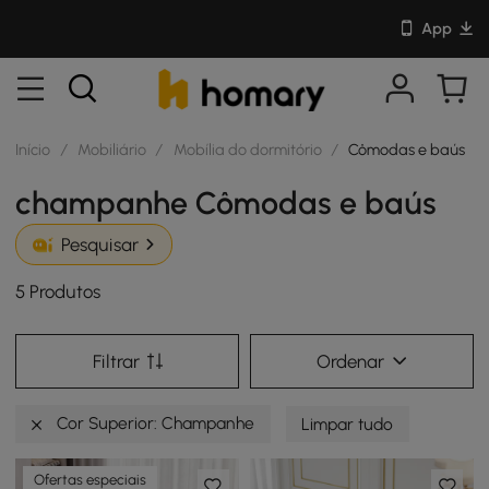
App
Início
/
Mobiliário
/
Mobília do dormitório
/
Cômodas e baús
champanhe Cômodas e baús
Pesquisar
5 Produtos
Filtrar
Ordenar
Cor Superior: Champanhe
Limpar tudo
Ofertas especiais