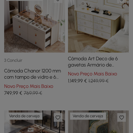
Cômoda Art Deco de 6
3 Concluir
gavetas Armário de
Cômoda Chanor 1200 mm
armazenamento Capiz
Novo Preço Mais Baixo
com tampo de vidro e 6
Shell Beige com tampo de
1.149
,99
€
1.249,99 €
gavetas, na cor
pedra sinterizada
Novo Preço Mais Baixo
champanhe
749
,99
€
769,99 €
Venda de cerveja
Venda de cerveja