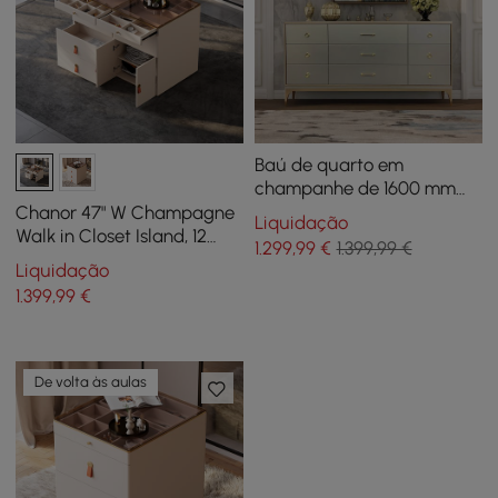
Baú de quarto em
champanhe de 1600 mm
com 9 gavetas e detalhes
Chanor 47" W Champagne
Liquidação
dourados
Walk in Closet Island, 12
1.299
,99
€
1.399,99 €
gavetas, armário e baú,
Liquidação
armazenamento de joias
1.399
,99
€
De volta às aulas