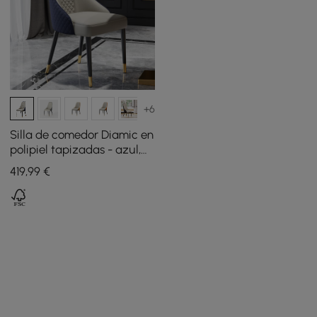
+6
Silla de comedor Diamic en
polipiel tapizadas - azul,
pack de 2
419
,99
€