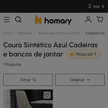
App
Início
/
Mobiliário
/
Móveis de cozinha e jantar
/
Cadeiras e ban
Couro Sintético Azul Cadeiras
e bancos de jantar
Pesquisar
1 Produtos
Filtrar
Ordenar