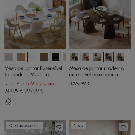
Mesa de Jantar Extensível
Mesa de jantar moderna
Japandi de Madeira
extensível de madeira
(Redonda a Oval) de 100 -
marrom esfumaçada de
Novo Preço Mais Baixo
1.099
,99
€
140 cm – Branco Quente, 4-
47"-79" com base
949
,99
€
999,99 €
6 Lugares
canelada, para 4-6 lugares
Ofertas especiais
Novo