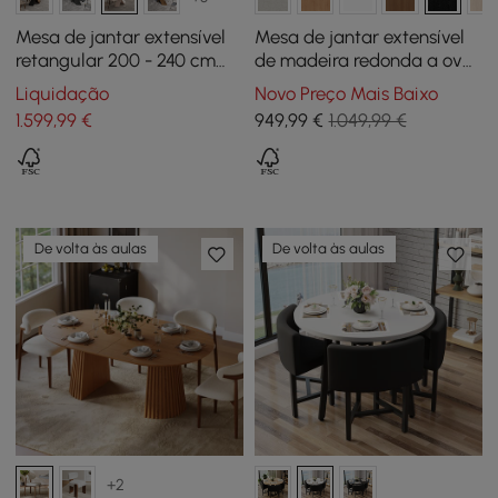
Mesa de jantar extensível
Mesa de jantar extensível
retangular 200 - 240 cm
de madeira redonda a oval
em estilo farmhouse na cor
Japandi de 100 cm a 140
Liquidação
Novo Preço Mais Baixo
branco sujo
cm — preta, acomoda 4-6
1.599
,99
€
949
,99
€
1.049,99 €
De volta às aulas
De volta às aulas
+2