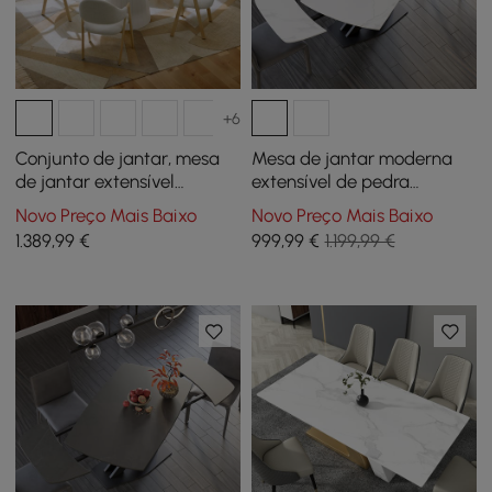
+6
Conjunto de jantar, mesa
Mesa de jantar moderna
de jantar extensível
extensível de pedra
Japandi de 39 “a 55",
sinterizada de 71
Novo Preço Mais Baixo
Novo Preço Mais Baixo
branca com 4 cadeiras
polegadas, branca, com
1.389
,99
€
999
,99
€
1.199,99 €
capacidade para 4-6
pessoas