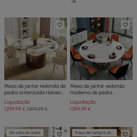
Mesa de jantar redonda de
Mesa de jantar redonda
pedra sinterizada Halven
moderna de pedra
53" com base de aço
sinterizada de 59,1
Liquidação
Liquidação
inoxidável acomoda 4-6
polegadas, branca e
1.299
,99
€
1.399,99 €
1.399
,99
€
pessoas
dourada, acomoda 4-6
pessoas
De volta às aulas
Preço de compra antecipada