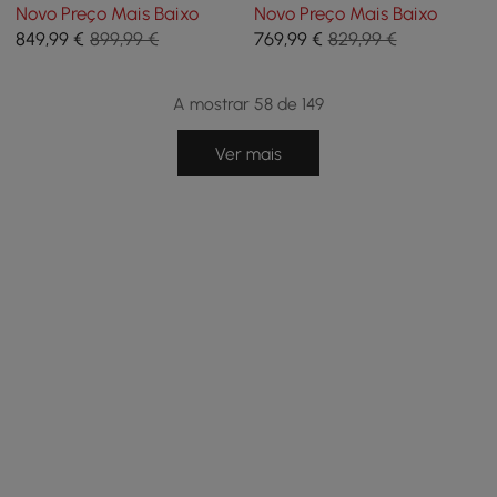
esbranquiçada de 91-119 cm
em Pedra Sinterizada
Novo Preço Mais Baixo
Novo Preço Mais Baixo
com luz LED, para 2-4
Brilhante com Base
849
,99
€
899,99 €
769
,99
€
829,99 €
pessoas
Revestida a Pele, 2 Lugares
A mostrar 58 de 149
Ver mais