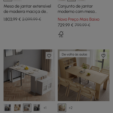
Mesa de jantar extensível
Conjunto de jantar
de madeira maciça de
moderno com mesa
1200 mm a 2000 mm com 4
redonda de madeira
1.803
,99
€
2.099,99 €
Novo Preço Mais Baixo
cadeiras
branca e 4 cadeiras pretas
729
,99
€
799,99 €
De volta às aulas
+1
+2