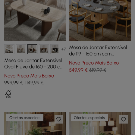
Mesa de Jantar Extensível
+7
de 119 - 160 cm com
Arrumação e Base
Mesa de Jantar Extensível
Novo Preço Mais Baixo
Canelada, 4-6 Lugares
Oval Fluve de 160 - 200 cm
549
,99
€
619,99 €
com Extensão Borboleta
Novo Preço Mais Baixo
em Travertino Mate, para
999
,99
€
1.149,99 €
4-6 Pessoas
Ofertas especiais
Ofertas especiais