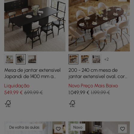
+2
Mesa de jantar extensível
200 - 240 cm mesa de
Japandi de 1400 mm a
jantar extensível oval, cor
2200 mm em acabamento
nogueira, para 6 - 10
Liquidação
Novo Preço Mais Baixo
preto
lugares
549
,99
€
699,99 €
1.049
,99
€
1.199,99 €
De volta às aulas
Novo