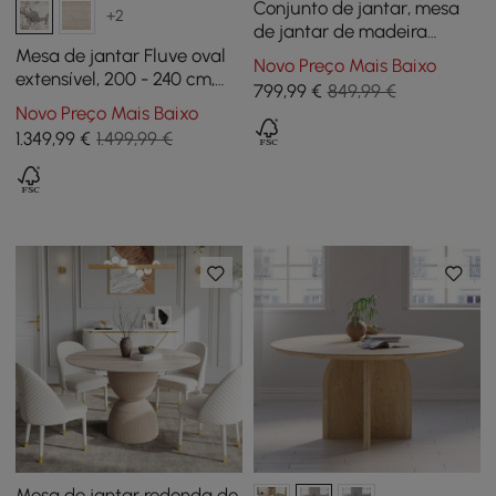
Conjunto de jantar, mesa
+2
de jantar de madeira
dobrável retangular
Mesa de jantar Fluve oval
Novo Preço Mais Baixo
moderna de 59,1 polegadas
extensível, 200 - 240 cm,
799
,99
€
849,99 €
com 4 cadeiras
em pedra sinterizada
Novo Preço Mais Baixo
branca brilhante, para 6-10
1.349
,99
€
1.499,99 €
lugares
Mesa de jantar redonda de