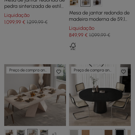
pedra sinterizada de estilo
moderno de 47,2
Mesa de jantar redonda de
Liquidação
polegadas acomoda 4-6
madeira moderna de 59,1
1.099
,99
€
1.299,99 €
pessoas
polegadas com assentos
Liquidação
naturais de 6 a 8 pessoas
849
,99
€
1.099,99 €
Preço de compra antecipada
Preço de compra antecipada
+3