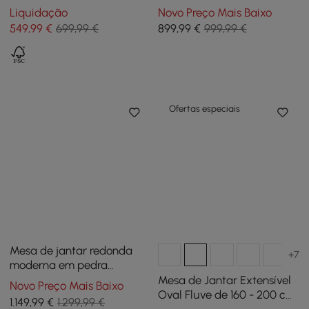
de 99 cm, para 2 lugares
pedra sinterizada de
Liquidação
Novo Preço Mais Baixo
travertino fosco, para 2
549
,99
€
699,99 €
899
,99
€
999,99 €
pessoas
Ofertas especiais
Mesa de jantar redonda
+7
moderna em pedra
sinterizada de 134,6 cm,
Mesa de Jantar Extensível
Novo Preço Mais Baixo
com capacidade para 4
Oval Fluve de 160 - 200 cm
1.149
,99
€
1.299,99 €
pessoas
em Madeira Branqueada,