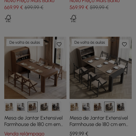
Novo Preço Mais Baixo
Novo Preço Mais Baixo
Aparador, para 2-4 Pessoas
Lugares
669
,99
€
699,99 €
569
,99
€
599,99 €
De volta às aulas
De volta às aulas
Mesa de Jantar Extensível
Mesa de Jantar Extensível
Farmhouse de 180 cm em
Farmhouse de 180 cm em
Nogueira com Aparador, 4-
Nogueira e Cinzento com
Venda relâmpago
599
,99
€