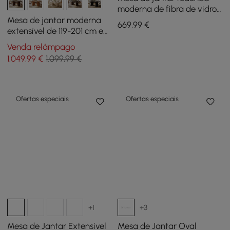
moderna de fibra de vidro
de 81 cm com base de
Mesa de jantar moderna
669
,99
€
pedestal escultural,
extensível de 119-201 cm em
acomoda 2 pessoas
madeira de nogueira com
Venda relâmpago
base canelada, acomoda
1.049
,99
€
1.099,99 €
4-6 pessoas
Ofertas especiais
Ofertas especiais
+1
+3
Mesa de Jantar Extensível
Mesa de Jantar Oval