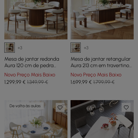
+3
+3
Mesa de jantar redonda
Mesa de jantar retangular
Aura 120 cm de pedra
Aura 213 cm em travertino
sinterizada de travertino
sintético com base ripada
Novo Preço Mais Baixo
Novo Preço Mais Baixo
com base ripada e luz LED
de madeira e luz LED
1.299
,99
€
1.349,99 €
1.699
,99
€
1.799,99 €
para 4 pessoas
De volta às aulas