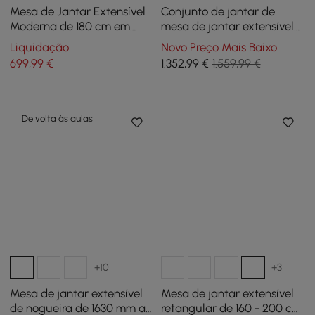
Mesa de Jantar Extensível
Conjunto de jantar de
Moderna de 180 cm em
mesa de jantar extensível
Madeira Branca com
de 70,9" Natural com 6
Liquidação
Novo Preço Mais Baixo
Aparador, para 2-4 Pessoas
cadeiras
699
,99
€
1.352
,99
€
1.559,99 €
De volta às aulas
+10
+3
Mesa de jantar extensível
Mesa de jantar extensível
de nogueira de 1630 mm a
retangular de 160 - 200 cm