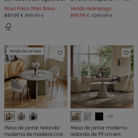
91-119 cm com luz LED, para
cm Redonda a Oval
Novo Preço Mais Baixo
Venda relâmpago
2-4 pessoas
Natural, Acomoda 4-6
849
,99
€
899,99 €
899
,99
€
1.049,99 €
Pessoas
Venda de cerveja
+10
Mesa de jantar redonda
Mesa de jantar moderna
moderna de madeira cinza
redonda de 99 cm em