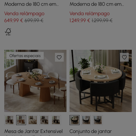
Moderna de 180 cm em
Moderna de 180 cm em
Madeira Nogueira e
Nogueira e Falso Travertino
Venda relâmpago
Venda relâmpago
Cinzento com Aparador,
com Base Canelada e
649
,99
€
699,99 €
1.249
,99
€
1.299,99 €
para 2-4 Pessoas
Armazenamento, Para 6
Pessoas
Ofertas especiais
Mesa de Jantar Extensível
Conjunto de jantar