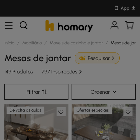
App
Início
/
Mobiliário
/
Móveis de cozinha e jantar
/
Mesas de jant
Mesas de jantar
Pesquisar
149 Produtos
797 Inspirações
Filtrar
Ordenar
De volta às aulas
Ofertas especiais