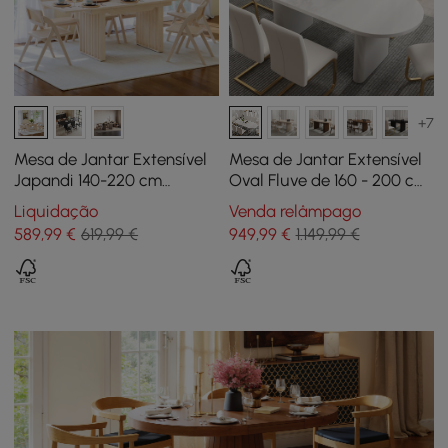
+7
Mesa de Jantar Extensível
Mesa de Jantar Extensível
Japandi 140-220 cm
Oval Fluve de 160 - 200 cm
Branqueada, para 4-8
em Branco, para 4-6
Liquidação
Venda relâmpago
lugares
Pessoas
589
,99
€
619,99 €
949
,99
€
1.149,99 €