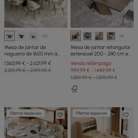
+10
+3
Mesa de jantar de
Mesa de jantar retangular
nogueira de 1600 mm a
extensível 200 - 240 cm em
2000 mm e conjunto de 6
estilo rústico na cor
1.563,99 € - 2.621,99 €
Venda relâmpago
cadeiras de jantar
nogueira
2.159,99 € - 3.199,99 €
999,99 € - 1.449,99 €
1.359,99 € - 1.599,99 €
Ofertas especiais
Ofertas especiais