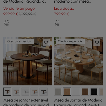
de Madeira (Redonda a
moderno com mesa
Oval) de 119 - 201 cm com
redonda de madeira
Venda relâmpago
Liquidação
Base Canelada, 4-6
natural e 4 cadeiras cinza
999
,99
€
1.099,99 €
799
,99
€
Lugares
Ofertas especiais
Ofertas especiais
Mesa de jantar extensível
Mesa de Jantar de Madeira
de madeira de nogueira de
Extensível Japandi 99-140