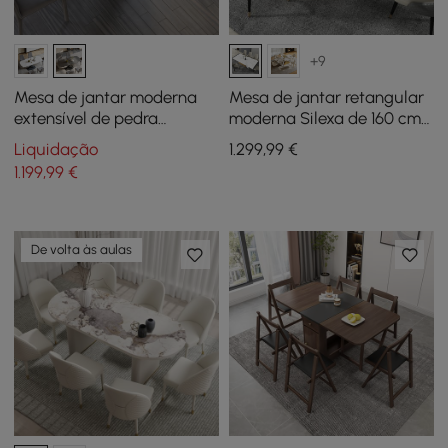
+9
Mesa de jantar moderna
Mesa de jantar retangular
extensível de pedra
moderna Silexa de 160 cm
sinterizada de 71
em pedra sinterizada
Liquidação
1.299
,99
€
polegadas, assentos
brilhante, 4 lugares
1.199
,99
€
brancos, cinza, 4-6 pessoas
De volta às aulas