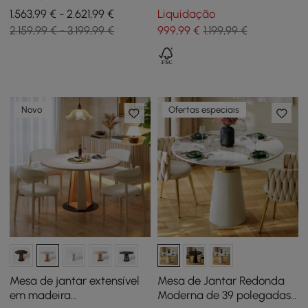
2030 mm e 6 cadeiras de
em estilo rústico na cor
1.563,99 € - 2.621,99 €
Liquidação
jantar de rattan Walnut
cinza
2.159,99 € - 3.199,99 €
999
,99
€
1.199,99 €
Japandi
Novo
Ofertas especiais
Mesa de jantar extensível
Mesa de Jantar Redonda
em madeira
Moderna de 39 polegadas