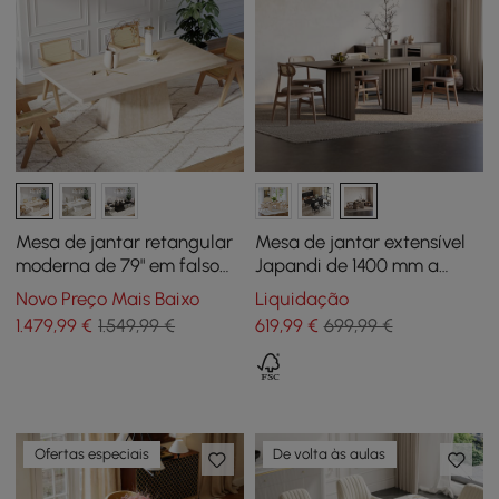
Mesa de jantar retangular
Mesa de jantar extensível
moderna de 79" em falso
Japandi de 1400 mm a
travertino, interior/exterior,
2200 mm com
Novo Preço Mais Baixo
Liquidação
para 6 lugares
acabamento em nogueira
1.479
,99
€
1.549,99 €
619
,99
€
699,99 €
Ofertas especiais
De volta às aulas