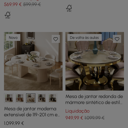
5 Lugares
Aparador, 4-5 Lugares
569
,99
€
599,99 €
Novo
De volta às aulas
Mesa de jantar redonda de
mármore sintético de estilo
moderno de 47,2
Mesa de jantar moderna
Liquidação
polegadas acomoda 4-6
extensível de 119-201 cm em
949
,99
€
1.099,99 €
pessoas
madeira lavada com base
1.099
,99
€
canelada, acomoda 4-6