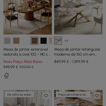
+4
Mesa de jantar extensível
Mesa de jantar retangular
redonda a oval 100 - 140 cm
moderna de 160 cm em
de madeira estilo Japandi -
pedra sinterizada brilhante
Novo Preço Mais Baixo
849,99 € - 1.399,99 €
nogueira
Pandora
949
,99
€
999,99 €
De volta às aulas
Preço de compra antecipada