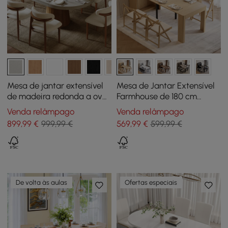
Mesa de jantar extensível
Mesa de Jantar Extensível
de madeira redonda a oval
Farmhouse de 180 cm
Japandi de 100 cm a 140
Natural com Aparador, 4-5
Venda relâmpago
Venda relâmpago
cm — cinza, acomoda 4-6
Lugares
899
,99
€
999,99 €
569
,99
€
599,99 €
De volta às aulas
Ofertas especiais