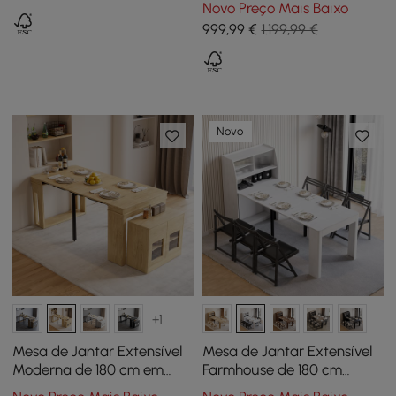
Novo Preço Mais Baixo
para 4-6 Pessoas
999
,99
€
1.199,99 €
Novo
+1
Mesa de Jantar Extensível
Mesa de Jantar Extensível
Moderna de 180 cm em
Farmhouse de 180 cm
Madeira Natural com
Branca com Aparador, 4-5