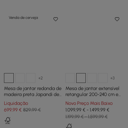
pessoas
Venda de cerveja
+2
+3
Mesa de jantar redonda de
Mesa de jantar extensível
madeira preta Japandi de
retangular 200-240 cm em
81 cm, 2 lugares
estilo farmhouse na cor
Liquidação
Novo Preço Mais Baixo
preta
699
,99
€
829,99 €
1.099,99 € - 1.499,99 €
1.199,99 € - 1.599,99 €