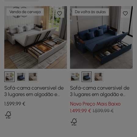
Venda de cerveja
De volta às aulas
Sofá-cama conversível de
Sofá-cama conversível de
3 lugares em algodão e
3 lugares em algodão e
linho com arrumação e
linho com arrumação e
1.599
,99
€
Novo Preço Mais Baixo
portas de carregamento -
portas de carregamento -
1.499
,99
€
1.599,99 €
cinzento claro
Azul