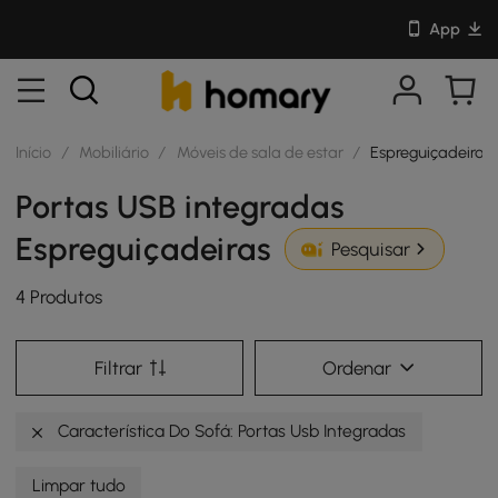
App
Início
/
Mobiliário
/
Móveis de sala de estar
/
Espreguiçadeiras
Portas USB integradas
Espreguiçadeiras
Pesquisar
4 Produtos
Filtrar
Ordenar
Característica Do Sofá: Portas Usb Integradas
Limpar tudo