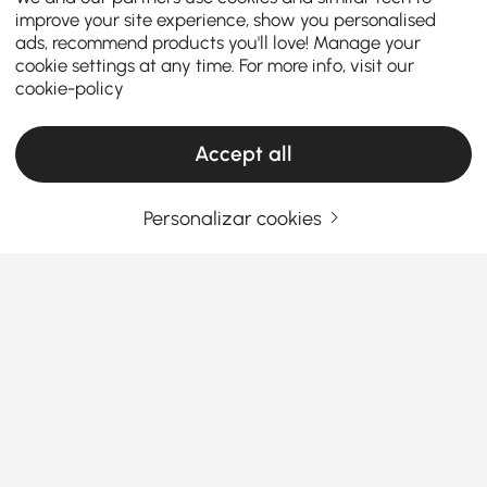
improve your site experience, show you personalised
ads, recommend products you'll love! Manage your
cookie settings at any time. For more info, visit our
cookie-policy
Accept all
Personalizar cookies
O Guia Definitivo para Sofás-Cama e
Futons
O que você precisa saber antes de
comprar um Sofá-Cama com Futon?
Quando se trata de maximizar o espaço e o