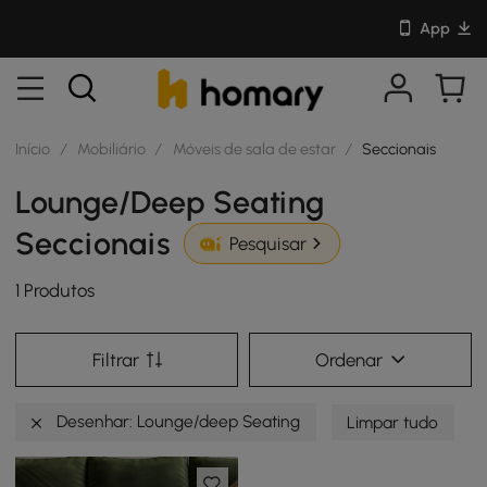
App
Início
/
Mobiliário
/
Móveis de sala de estar
/
Seccionais
Lounge/Deep Seating
Seccionais
Pesquisar
1 Produtos
Filtrar
Ordenar
Desenhar: Lounge/deep Seating
Limpar tudo