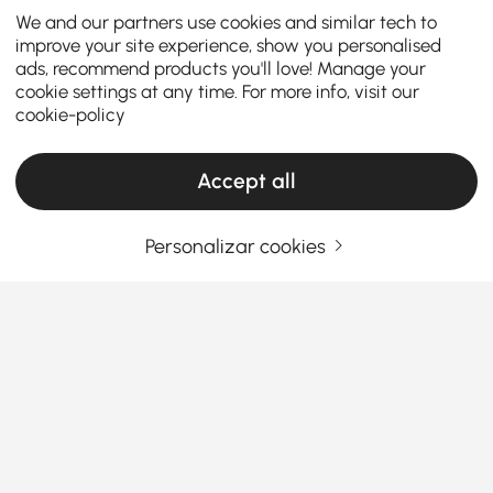
We and our partners use cookies and similar tech to
improve your site experience, show you personalised
ads, recommend products you'll love! Manage your
cookie settings at any time. For more info, visit our
cookie-policy
Accept all
Personalizar cookies
Su guía esencial para elegir el sofá
seccional adecuado
Por qué los sofás seccionales son el cambio
de juego definitivo para el salón
¿Alguna vez te has preguntado por qué todo el
Ver Mais
mundo parece obsesionado con los sofás
Products in the current category have been updated to show the latest 1 items