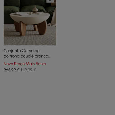
Conjunto Curva de
poltrona bouclé branca
com estrutura de madeira,
Novo Preço Mais Baixo
redonda, pequena e
965
,99
€
1.119,99 €
moderna, bege e mesa de
centro