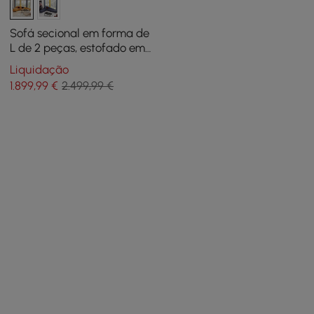
Sofá secional em forma de
L de 2 peças, estofado em
couro sintético laranja
Liquidação
1.899
,99
€
2.499,99 €