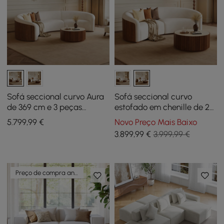
Sofá seccional curvo Aura
Sofá seccional curvo
de 369 cm e 3 peças
estofado em chenille de 2
estofado em chenille com
peças Aura de 276,86 cm
5.799
,99
€
Novo Preço Mais Baixo
luz
3.899
,99
€
3.999,99 €
Preço de compra antecipada