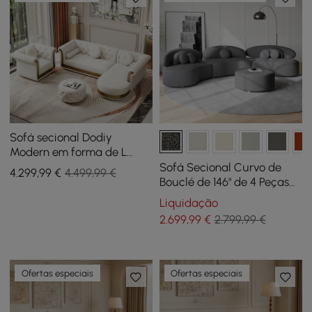
Sofá secional Dodiy
Modern em forma de L
branco tufado de 6 lugares
Sofá Secional Curvo de
4.299
,99
€
4.499,99 €
com pufe e travesseiros
Bouclé de 146" de 4 Peças
com Otomana e
Liquidação
Almofadas
2.699
,99
€
2.799,99 €
Ofertas especiais
Ofertas especiais