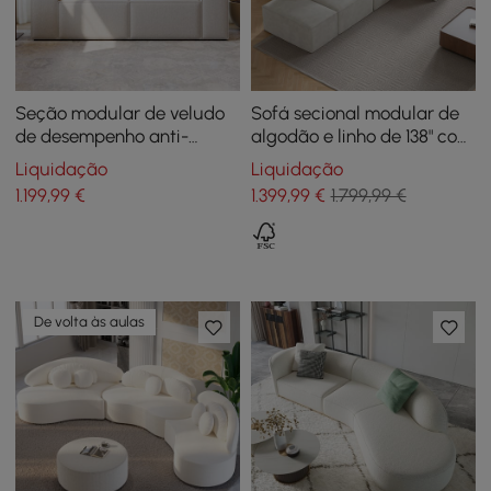
Seção modular de veludo
Sofá secional modular de
de desempenho anti-
algodão e linho de 138" com
arranhões de 2 peças de
6 peças com pufes
Liquidação
Liquidação
2200 mm
1.199
,99
€
1.399
,99
€
1.799,99 €
De volta às aulas