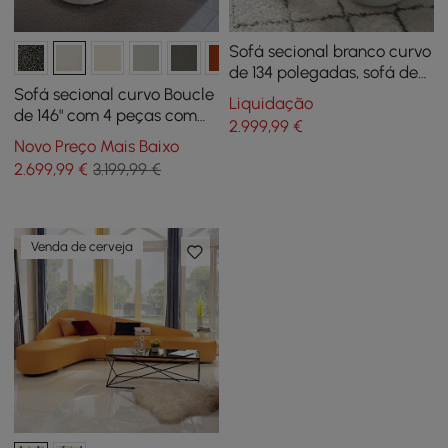
Sofá secional branco curvo
de 134 polegadas, sofá de
chão estofado de 5
Sofá secional curvo Boucle
Liquidação
lugares, poliéster de pele
de 146" com 4 peças com
2.999
,99
€
sintética
pufe e travesseiros
Novo Preço Mais Baixo
2.699
,99
€
3.199,99 €
Venda de cerveja