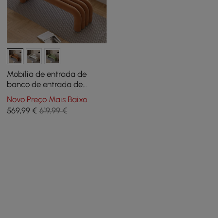
Mobília de entrada de
banco de entrada de
veludo tufado em marrom
Novo Preço Mais Baixo
(47,2")
569
,99
€
619,99 €