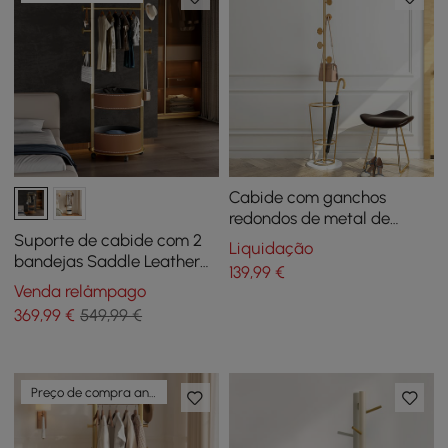
Cabide com ganchos
redondos de metal de
entrada de 67" com porta-
Suporte de cabide com 2
Liquidação
guarda-chuvas Base-Gold
bandejas Saddle Leather
139
,99
€
Hall Tree
Venda relâmpago
369
,99
€
549,99 €
Preço de compra antecipada