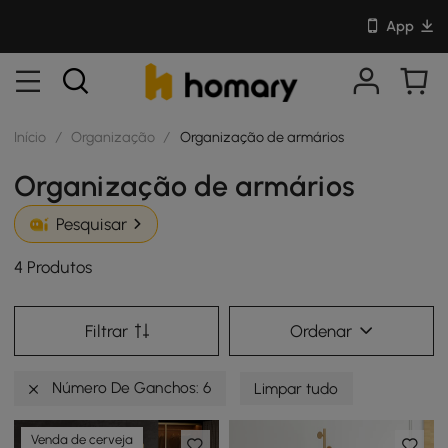
App
Início
/
Organização
/
Organização de armários
Organização de armários
Pesquisar
4 Produtos
Filtrar
Ordenar
Número De Ganchos: 6
Limpar tudo
Venda de cerveja