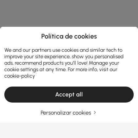
Política de cookies
We and our partners use cookies and similar tech to
improve your site experience, show you personalised
ads, recommend products you'll love! Manage your
cookie settings at any time. For more info, visit our
cookie-policy
Accept all
Personalizar cookies
Products in the current category have been updated to show the latest 4 items