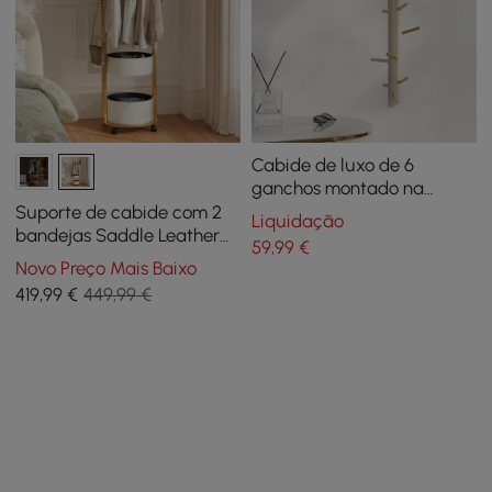
Cabide de luxo de 6
ganchos montado na
parede em ouro com alta
Suporte de cabide com 2
Liquidação
capacidade de carga e
bandejas Saddle Leather
59
,99
€
processo de pintura
Hall Tree
Novo Preço Mais Baixo
419
,99
€
449,99 €