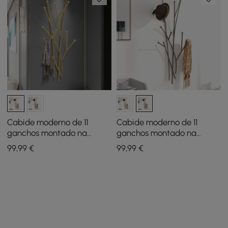
Cabide moderno de 11
Cabide moderno de 11
ganchos montado na
ganchos montado na
parede em ouro com forma
parede em preto com
99
,99
€
99
,99
€
de galho de árvore
forma de galho de árvore