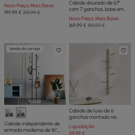
de tecido com ganchos e
Cabide dourado de 67"
Novo Preço Mais Baixo
base de mármore em ouro
com 7 ganchos, base em
199
,99
€
219,99 €
mármore sintético, cabide
Novo Preço Mais Baixo
de roupas de entrada
169
,99
€
199,99 €
Venda de cerveja
Cabide de luxo de 6
ganchos montado na
parede em ouro com alta
Cabide independente de
Liquidação
capacidade de carga e
entrada moderna de 16",
59
,99
€