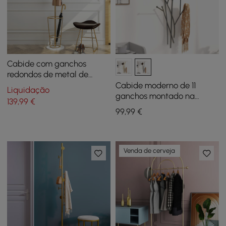
Cabide com ganchos
redondos de metal de
entrada de 67" com porta-
Cabide moderno de 11
Liquidação
guarda-chuvas Base-Gold
ganchos montado na
139
,99
€
parede em preto com
99
,99
€
forma de galho de árvore
Venda de cerveja