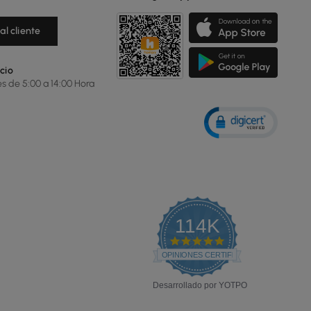
al cliente
cio
es de 5:00 a 14:00 Hora
114K
4.8
star
OPINIONES CERTIFICADAS
rating
Desarrollado por YOTPO