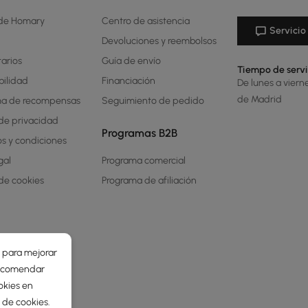
 de Homary
Centro de asistencia
Servicio 
Devoluciones y reembolsos
arios
Guía de envío
Tiempo de servi
bilidad
Financiación
De lunes a viern
de Madrid
ma de recompensas
Seguimiento de pedido
 de privacidad
Programas B2B
s y condiciones
gal
Programa comercial
 de cookies
Programa de afiliación
r para mejorar
 recomendar
okies en
a de cookies
.