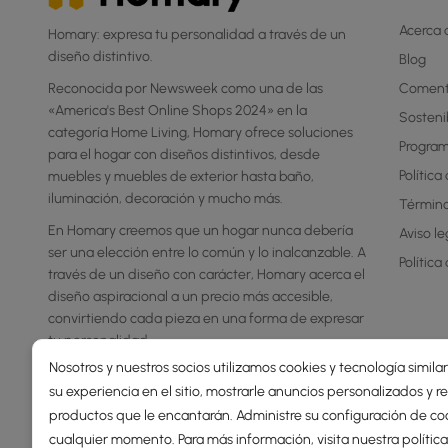
Acerca
Homary: expresa tu personalidad a través de un
diseño distintivo.
Blog
Reconocida por Newsweek como una de las
Coment
«America's Best Online Shops 2024» en la
Sosteni
categoría Home Living, Homary ofrece soluciones
Progra
para el hogar con diseños distintivos, desde
Política
muebles y muebles de exterior hasta baño,
iluminación, decoración y mucho más.
Término
En Homary creemos que un hogar nunca debería
Aviso le
ser una elección entre lo común y lo inalcanzable. A
Política
través de un diseño con carácter, Homary acerca el
diseño aspiracional a un precio más accesible,
convirtiendo cada pieza en una forma de expresar
tu personalidad.
Nosotros y nuestros socios utilizamos cookies y tecnología simila
su experiencia en el sitio, mostrarle anuncios personalizados y
productos que le encantarán. Administre su configuración de co
cualquier momento. Para más información, visita nuestra
polític