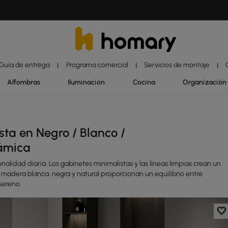
Guía de entrega
Programa comercial
Servicios de montaje
|
|
|
Alfombras
Iluminación
Cocina
Organización
ta en Negro / Blanco /
rámica
idad diaria. Los gabinetes minimalistas y las líneas limpias crean un
e madera blanca, negra y natural proporcionan un equilibrio entre
sereno.