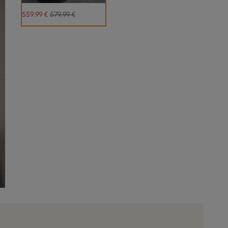
559
,99
€
579,99 €