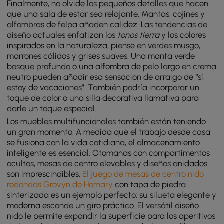
Finalmente, no olvide los pequeños detalles que hacen
que una sala de estar sea relajante. Mantas, cojines y
alfombras de felpa añaden calidez. Las tendencias de
diseño actuales enfatizan los
tonos tierra
y los colores
inspirados en la naturaleza, piense en verdes musgo,
marrones cálidos y grises suaves. Una manta verde
bosque profundo o una alfombra de pelo largo en crema
neutro pueden añadir esa sensación de arraigo de “sí,
estoy de vacaciones”. También podría incorporar un
toque de color o una silla decorativa llamativa para
darle un toque especial.
Los muebles multifuncionales también están teniendo
un gran momento. A medida que el trabajo desde casa
se fusiona con la vida cotidiana, el almacenamiento
inteligente es esencial. Otomanas con compartimentos
ocultos, mesas de centro elevables y diseños anidados
son imprescindibles.
El juego de mesas de centro nido
redondas Grovyn de Homary
con tapa de piedra
sinterizada es un ejemplo perfecto: su silueta elegante y
moderna esconde un giro práctico. El versátil diseño
nido le permite expandir la superficie para los aperitivos