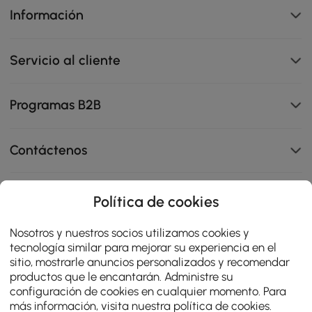
Información
Servicio al cliente
Programas B2B
Contáctenos
Política de cookies
114K
Nosotros y nuestros socios utilizamos cookies y
4.8
star
tecnología similar para mejorar su experiencia en el
OPINIONES CERTIFICADAS
rating
sitio, mostrarle anuncios personalizados y recomendar
productos que le encantarán. Administre su
configuración de cookies en cualquier momento. Para
más información, visita nuestra
política de cookies
.