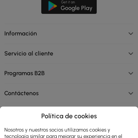
Información
Servicio al cliente
Programas B2B
Contáctenos
Política de cookies
114K
Nosotros y nuestros socios utilizamos cookies y
4.8
star
tecnología similar para mejorar su experiencia en el
OPINIONES CERTIFICADAS