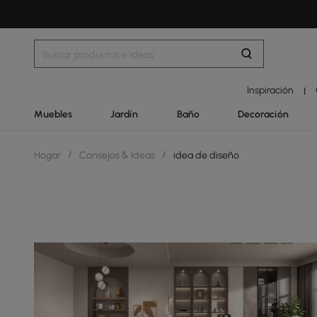
Inspiración
|
Muebles
Jardín
Baño
Decoración
Hogar
/
Consejos & Ideas
/
idea de diseño