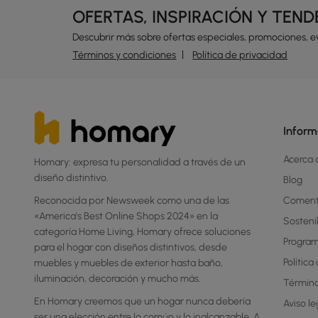
OFERTAS, INSPIRACIÓN Y TEN
Descubrir más sobre ofertas especiales, promociones, 
Términos y condiciones
Política de privacidad
Inform
Acerca
Homary: expresa tu personalidad a través de un
diseño distintivo.
Blog
Reconocida por Newsweek como una de las
Coment
«America's Best Online Shops 2024» en la
Sosteni
categoría Home Living, Homary ofrece soluciones
Progra
para el hogar con diseños distintivos, desde
Política
muebles y muebles de exterior hasta baño,
iluminación, decoración y mucho más.
Término
En Homary creemos que un hogar nunca debería
Aviso le
ser una elección entre lo común y lo inalcanzable. A