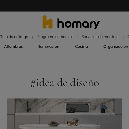
Guía de entrega
Programa comercial
Servicios de montaje
|
|
|
Alfombras
Iluminación
Cocina
Organización
#idea de diseño