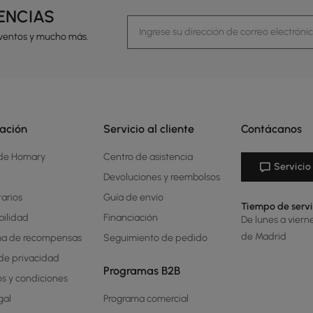
DENCIAS
eventos y mucho más.
ación
Servicio al cliente
Contácanos
 de Homary
Centro de asistencia
Servicio 
Devoluciones y reembolsos
arios
Guía de envío
Tiempo de servi
bilidad
Financiación
De lunes a viern
de Madrid
ma de recompensas
Seguimiento de pedido
 de privacidad
Programas B2B
s y condiciones
gal
Programa comercial