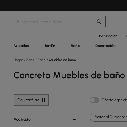
Inspiración
|
Muebles
Jardín
Baño
Decoración
Hogar
/
Baño
/
Baño
/
Muebles de baño
Concreto Muebles de baño
Ocultar filtro
Oferta especi
Material Superior :
Acabado