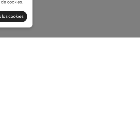
a de cookies
.
 las cookies
e latest 1 items
ea la mejora perfecta para su espacio?
de baño adecuado puede transformar completamente tu baño