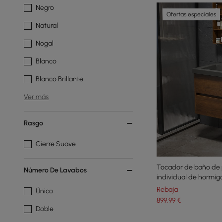
Negro
Ofertas especiales
Natural
Nogal
Blanco
Blanco Brillante
Ver más
Rasgo
Cierre Suave
Tocador de baño de 
Número De Lavabos
individual de hormig
nogal
Rebaja
Único
899
,99
€
Doble