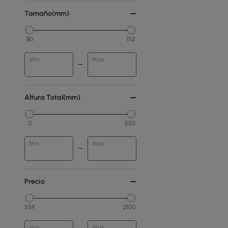
Tamaño(mm)
80
152
Min
Max
Altura Total(mm)
0
550
Min
Max
Precio
559
2100
Min
Max