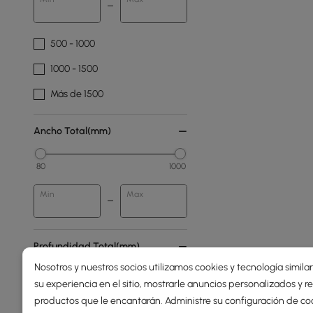
500 - 1000
1000 - 1500
Más de 1500
Ancho Total(mm)
80
1000
Min
Max
Profundidad Total(mm)
Nosotros y nuestros socios utilizamos cookies y tecnología simila
43
500
su experiencia en el sitio, mostrarle anuncios personalizados y
productos que le encantarán. Administre su configuración de co
Min
Max