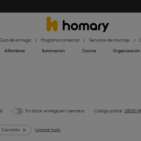
Guía de entrega
Programa comercial
Servicios de montaje
|
|
|
Alfombras
Iluminación
Cocina
Organización
al
En stock: entrega en 1 semana
Código postal :
28001-M
Concreto
Limpiar todo