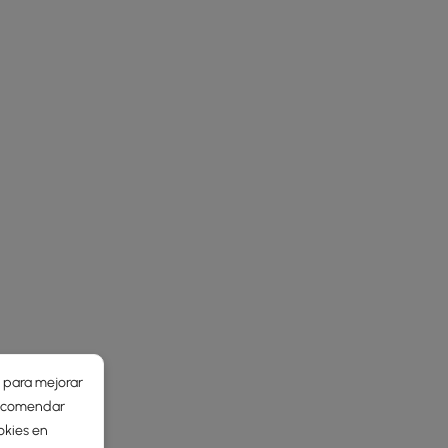
r para mejorar
 recomendar
okies en