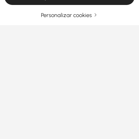
Personalizar cookies
Ingrese su dirección de correo electrónico
Regístrate ahora
Términos y condiciones
|
Política de privacidad
Descargar App