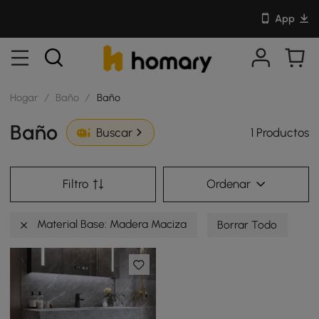
App
Hogar
/
Baño
/
Baño
Baño
1 Productos
Buscar
Filtro
Ordenar
Material Base: Madera Maciza
Borrar Todo