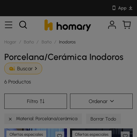
App
Hogar
/
Baño
/
Baño
/
Inodoros
Porcelana/Cerámica Inodoros
Buscar
6 Productos
Filtro
Ordenar
Material: Porcelana/cerámica
Borrar Todo
Ofertas especiales
Ofertas especiales