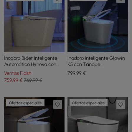
Inodoro Bidet Inteligente
Inodoro Inteligente Glowin
Automático Hynova con
K5 con Tanque
Tanque Integrado y Altura
Incorporado, Asiento para
Ventas Flash
799
,99
€
de Asiento Confortable
Niños, Altura de Asiento
759
,99
€
769,99 €
Confortable
Ofertas especiales
Ofertas especiales