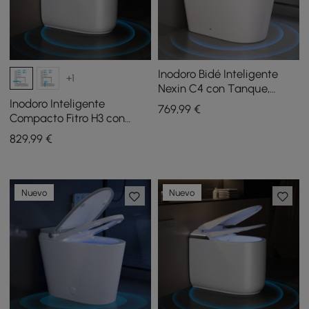
Inodoro Bidé Inteligente
+1
Nexin C4 con Tanque,
Escudo de Espuma,
Inodoro Inteligente
769
,99
€
Esterilización UV, Altura de
Compacto Fitro H3 con
Silla, 48L/descarga
Tanque, Tapa de Apertura
829
,99
€
Automática, Doble
Descarga
Nuevo
Nuevo