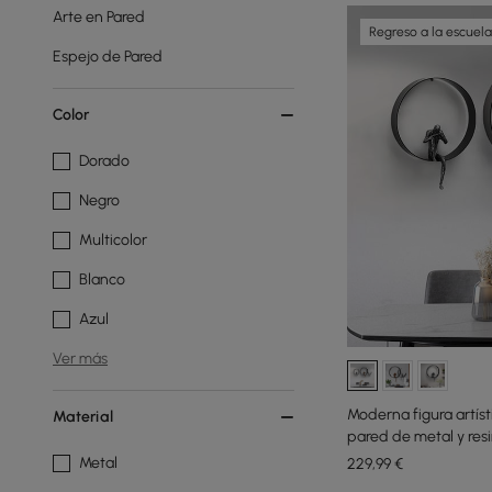
Arte en Pared
Regreso a la escuela
Espejo de Pared
Color
Dorado
Negro
Multicolor
Blanco
Azul
Ver más
Moderna figura artís
Material
pared de metal y res
Metal
229
,99
€