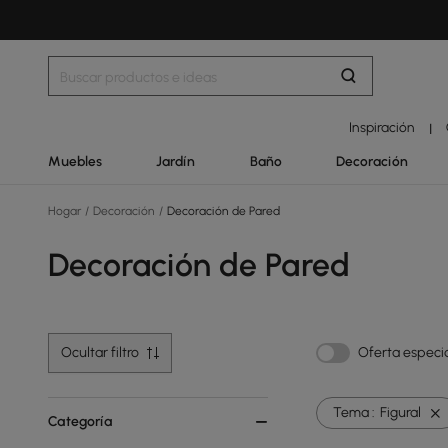
Inspiración
|
Muebles
Jardín
Baño
Decoración
Hogar
/
Decoración
/
Decoración de Pared
Decoración de Pared
Ocultar filtro
Oferta especi
Tema :
Figural
Categoría