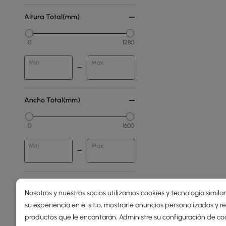
Altura Total(mm)
0
1280
Min
Max
Ancho Total(mm)
0
1600
Min
Max
Precio
Nosotros y nuestros socios utilizamos cookies y tecnología simila
su experiencia en el sitio, mostrarle anuncios personalizados y
109
960
productos que le encantarán. Administre su configuración de co