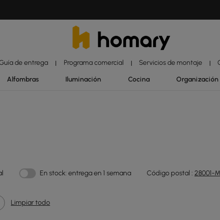
Guía de entrega
Programa comercial
Servicios de montaje
|
|
|
Alfombras
Iluminación
Cocina
Organización
al
En stock: entrega en 1 semana
Código postal :
28001-M
Limpiar todo