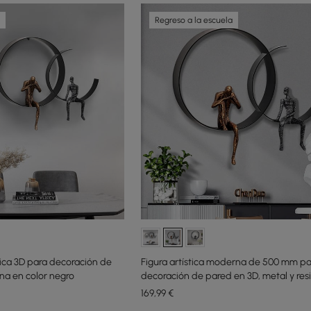
Regreso a la escuela
tica 3D para decoración de
Figura artística moderna de 500 mm pa
ina en color negro
decoración de pared en 3D, metal y resi
negro
169
,99
€