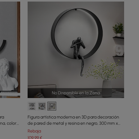
No Disponible en la Zona
ra
Figura artística moderna en 3D para decoración
na, color
de pared de metal y resina en negro, 300 mm x
400 mm
Rebaja
109
,99
€