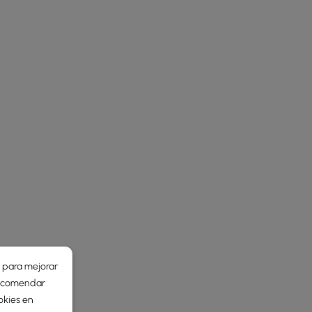
r para mejorar
 recomendar
okies en