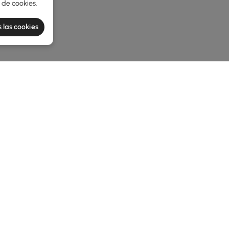
a de cookies
.
 las cookies
he latest 3 items