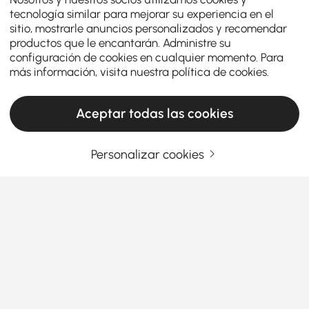
tecnología similar para mejorar su experiencia en el
sitio, mostrarle anuncios personalizados y recomendar
productos que le encantarán. Administre su
configuración de cookies en cualquier momento. Para
más información, visita nuestra
política de cookies
.
Aceptar todas las cookies
Personalizar cookies
Guía de compra de objetos decorativos
para renovar el estilo de tu hogar
Por qué los objetos decorativos importan
más de lo que crees
¿Alguna vez has entrado en una habitación que se
Ver más
veía bien pero se sentía… vacía? Ahí es donde entran
Products in the current category have been updated to show the latest 1 items