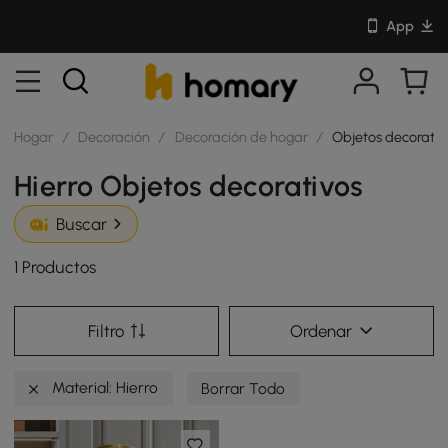
App
Hogar
/
Decoración
/
Decoración de hogar
/
Objetos decorativ
Hierro Objetos decorativos
Buscar
1 Productos
Filtro
Ordenar
Material: Hierro
Borrar Todo