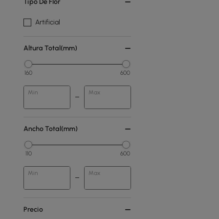
Tipo De Flor
Artificial
Altura Total(mm)
160
600
Min
Max
Ancho Total(mm)
110
600
Min
Max
Precio