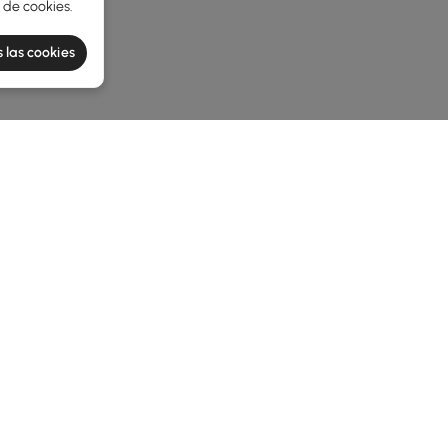
a de cookies
.
 las cookies
e latest 1 items
decoración del hogar sea fácil y elegante