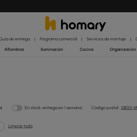
Guía de entrega
Programa comercial
Servicios de montaje
|
|
|
Alfombras
Iluminación
Cocina
Organización
al
En stock: entrega en 1 semana
Código postal :
28001-M
Limpiar todo