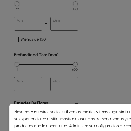
79
130
Min
Max
Menos de 150
Profundidad Total(mm)
1
600
Min
Max
Especies De Flores
Nosotros y nuestros socios utilizamos cookies y tecnología simila
Mixto
su experiencia en el sitio, mostrarle anuncios personalizados y
productos que le encantarán. Administre su configuración de co
Orquídea