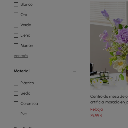
Blanco
Oro
Verde
Lleno
Marrón
Ver más
Material
Plástico
Seda
Centro de mesa de co
artificial morado en 
Cerámica
falsas
Rebaja
Pvc
79
,99
€