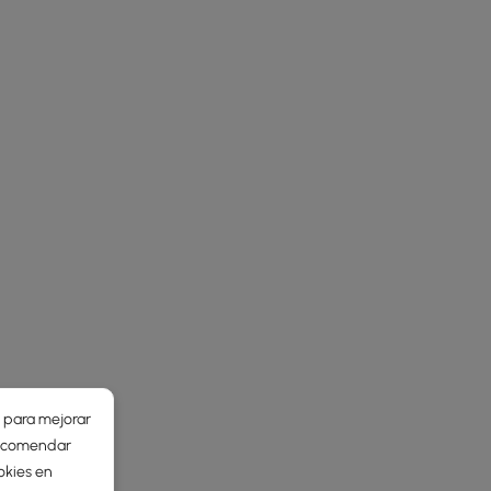
r para mejorar
 recomendar
okies en