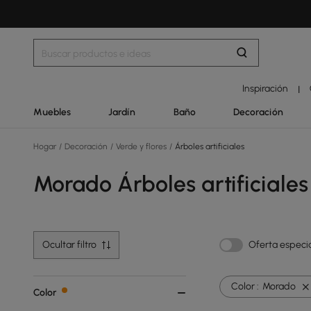
Inspiración
|
Muebles
Jardín
Baño
Decoración
Hogar
/
Decoración
/
Verde y flores
/
Árboles artificiales
Morado Árboles artificiales
Ocultar filtro
Oferta especi
Color :
Morado
Color