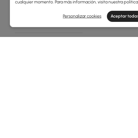
cualquier momento. Para más información, visita nuestra
polític
Tipo De Arreglo
Personalizar cookies
Aceptar todas
Arreglo Floral
Estilo
Moderno
A
Lujo Europeo
Redondo
Mostrar Más Filtros
Products in the current category have been updated to show th
Las flores artificiales hacen que la 