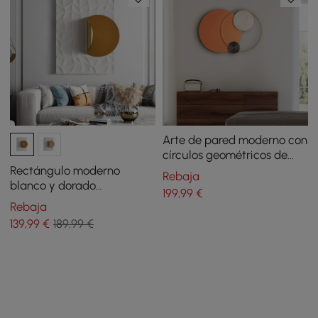
Arte de pared moderno con
círculos geométricos de
metal grande, único para
Rectángulo moderno
Rebaja
colgar en la pared para
blanco y dorado
199
,99
€
sala de estar
decoración de pared fondo
Rebaja
arte geométrico creativo
139
,99
€
189,99 €