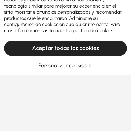
tecnología similar para mejorar su experiencia en el
sitio, mostrarle anuncios personalizados y recomendar
productos que le encantarán. Administre su
configuración de cookies en cualquier momento. Para
más información, visita nuestra
política de cookies
.
Aceptar todas las cookies
Personalizar cookies
Cómo transformar tu espacio con elegantes
decoraciones de pared
Tus paredes son un lienzo en blanco esperando ser
llenado de vida. Ya sea que quieras añadir
personalidad, calidez o un toque moderno a tu
hogar, la
decoración de pared
adecuada puede
Ver más
cambiar por completo el aspecto y la sensación de
Products in the current category have been updated to show the latest 2 items