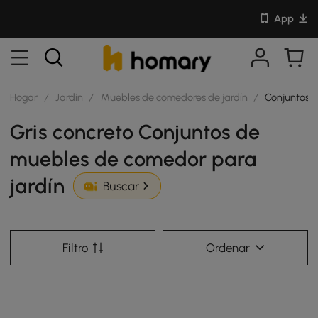
App
Hogar
/
Jardín
/
Muebles de comedores de jardín
/
Conjuntos 
Gris concreto Conjuntos de
muebles de comedor para
jardín
Buscar
Filtro
Ordenar