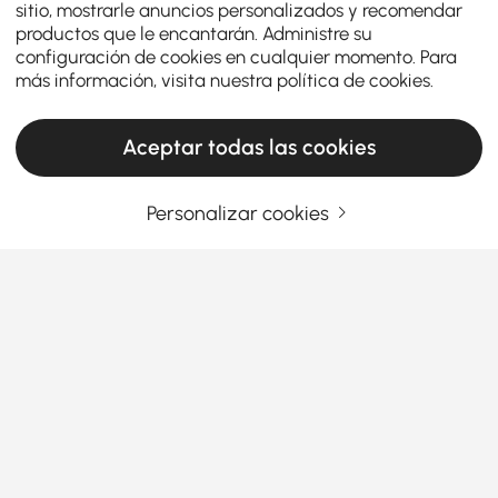
sitio, mostrarle anuncios personalizados y recomendar
productos que le encantarán. Administre su
configuración de cookies en cualquier momento. Para
más información, visita nuestra
política de cookies
.
Aceptar todas las cookies
Personalizar cookies
Tips for Upgrading Your Patio with Modern
Dining Sets
How to Choose Modern Patio Dining Sets
That Elevate Your Outdoor Space
Looking to upgrade your backyard dining area?
Ver más
Pairing
Outdoor Dining Furniture
with the right
patio
dining sets modern
style can instantly transform any
outdoor space. Want to know how to find a dining
set that balances comfort, style, and function? Read