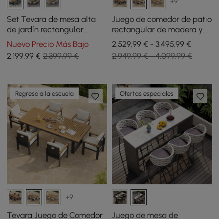
+9
Set Tevara de mesa alta
Juego de comedor de patio
de jardín rectangular
rectangular de madera y
183x76 cm de madera teca
aluminio de 9 piezas
Nuevo Precio Más Bajo
2.529,99 € - 3.495,99 €
y 6 taburetes altos gris
Tevara para 8 personas
2.199
,99
€
2.399,99 €
2.949,99 € - 4.099,99 €
oscuro y gris oscuro
Regreso a la escuela
Ofertas especiales
+9
Tevara Juego de Comedor
Juego de mesa de