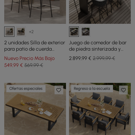
+2
2 unidades Silla de exterior
Juego de comedor de bar
para patio de cuerda
de piedra sinterizada y
tejida y aluminio de 97 cm
aluminio de 7 piezas para
Nuevo Precio Más Bajo
2.899
,99
€
2.999,99 €
Set de taburetes de bar
exteriores con 6 taburetes
549
,99
€
569,99 €
con respaldo
de bar en gris oscuro
Ofertas especiales
Regreso a la escuela