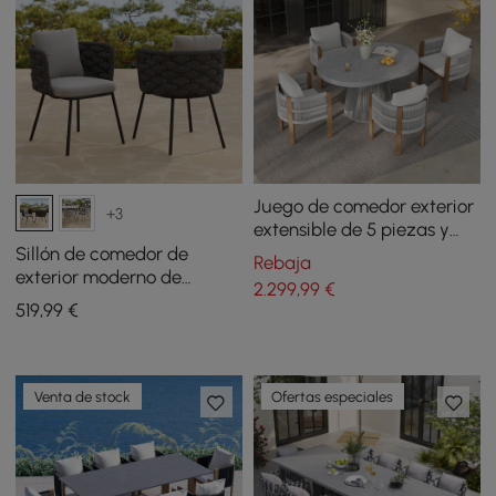
Juego de comedor exterior
+3
extensible de 5 piezas y
mesa de comedor redonda
Sillón de comedor de
Rebaja
con 4 sillones tejidos
exterior moderno de
2.299
,99
€
mediados de siglo de 2
519
,99
€
piezas de aluminio y
cuerdas, gris oscuro
Venta de stock
Ofertas especiales