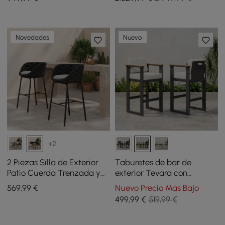
y estructura de aluminio
piezas Tevara para 6
gris oscuro para patio
personas
Novedades
Nuevo
+2
2 Piezas Silla de Exterior
Taburetes de bar de
Patio Cuerda Trenzada y
exterior Tevara con
Aluminio 97 cm Taburetes
estructura de aluminio y
569
,99
€
Nuevo Precio Más Bajo
de Bar con Respaldo
reposabrazos de madera
499
,99
€
519,99 €
de teca en blanco cálido,
juego de 2