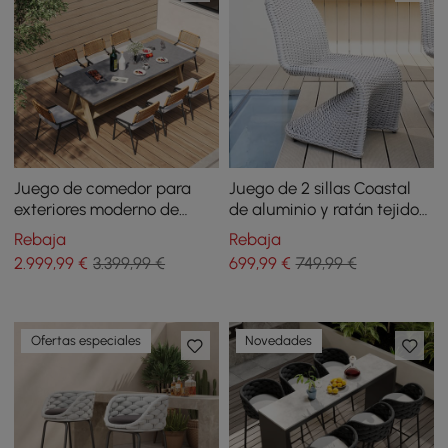
Juego de comedor para
Juego de 2 sillas Coastal
exteriores moderno de
de aluminio y ratán tejido
mediados de siglo, 9
para patio exterior, color
Rebaja
Rebaja
piezas, mesa rectangular y
gris
2.999
,99
€
3.399,99 €
699
,99
€
749,99 €
silla de ratán de aluminio
Ofertas especiales
Novedades