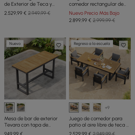
de Exterior de Teca y
comedor rectangular de
Aluminio Rectangular de 7
concreto de 180 cm para
2.529
,99
€
2.949,99 €
Nuevo Precio Más Bajo
Piezas para 6 Personas
patio exterior, 7 piezas
2.899
,99
€
2.999,99 €
Nuevo
Regreso a la escuela
+9
Mesa de bar de exterior
Juego de comedor para
Tevara con tapa de
patio al aire libre de teca y
listones de madera de teca
aluminio rectangular de 7
949
,99
€
2.529
,99
€
2.949,99 €