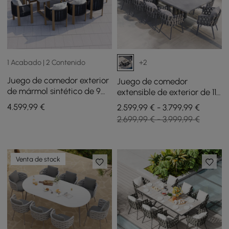
1 Acabado | 2 Contenido
+2
Juego de comedor exterior
Juego de comedor
de mármol sintético de 9
extensible de exterior de 11
piezas con sillas de cuerda
piezas con mesa de
4.599
,99
€
2.599,99 € - 3.799,99 €
tejida para 8 personas
aluminio y 10 sillas
2.699,99 € - 3.999,99 €
(2200 mm)
trenzadas en gris
Venta de stock