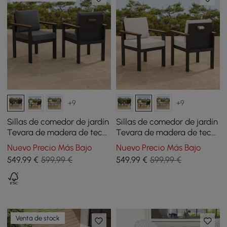
+9
+9
Sillas de comedor de jardín
Sillas de comedor de jardín
Tevara de madera de teca
Tevara de madera de teca
y aluminio con cojín - gris
y aluminio con cojín -
Nuevo Precio Más Bajo
Nuevo Precio Más Bajo
oscuro, 2 uds.
marfil, 2 uds.
549
,99
€
599,99 €
549
,99
€
599,99 €
Venta de stock