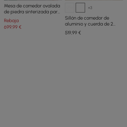
Mesa de comedor ovalada
+3
de piedra sinterizada para
patio al aire libre de 6
Sillón de comedor de
Rebaja
personas en blanco (180 cm
aluminio y cuerda de 2
699
,99
€
de ancho)
piezas, moderno de
519
,99
€
mediados de siglo, gris