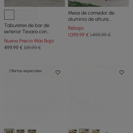
Mesa de comedor de
aluminio de altura
ajustable para patio
Taburetes de bar de
Rebaja
exterior con toldo,
exterior Tevara con
1.099
,99
€
1.499,99 €
convertida en mesa de bar
estructura de aluminio y
Nuevo Precio Más Bajo
reposabrazos de madera
499
,99
€
519,99 €
de teca en gris oscuro,
juego de 2
Ofertas especiales