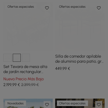
Ofertas especiales
Ofertas especiales
Silla de comedor apilable
de aluminio para patio, gris
oscuro, juego de 2
Set Tevara de mesa alta
449
,99
€
de jardín rectangular
183x76 cm de madera teca
Nuevo Precio Más Bajo
y 6 taburetes altos gris
2.199
,99
€
2.399,99 €
oscuro y blanco cálido
Novedades
Ofertas especiales