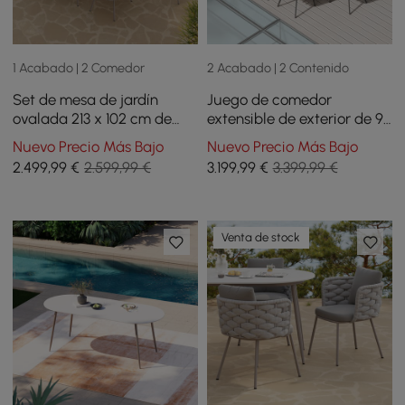
1 Acabado | 2 Comedor
2 Acabado | 2 Contenido
Set de mesa de jardín
Juego de comedor
ovalada 213 x 102 cm de
extensible de exterior de 9
piedra sinterizada y 8 sillas
piezas con 8 sillas de
Nuevo Precio Más Bajo
Nuevo Precio Más Bajo
de jardín de cuerda tejida
cuerda tejida en gris
2.499
,99
€
2.599,99 €
3.199
,99
€
3.399,99 €
(162,56 cm-213,36 cm)
Venta de stock