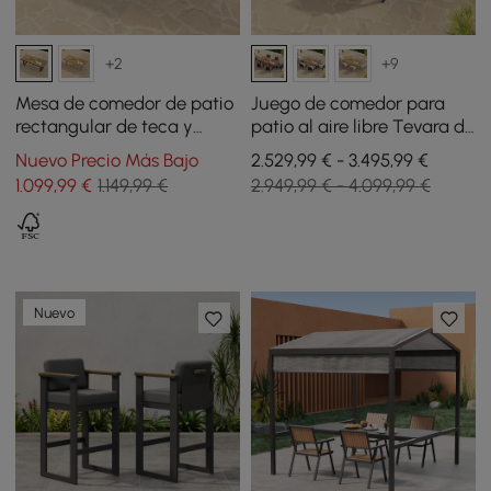
+2
+9
Mesa de comedor de patio
Juego de comedor para
rectangular de teca y
patio al aire libre Tevara de
aluminio para 6 personas
9 piezas rectangular de
Nuevo Precio Más Bajo
2.529,99 € - 3.495,99 €
Tevara
madera y aluminio para 8
1.099
,99
€
1.149,99 €
2.949,99 € - 4.099,99 €
personas
Nuevo