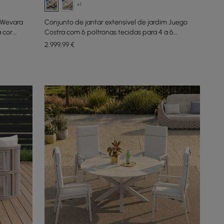
+1
 Wevara
Conjunto de jantar extensível de jardim Juego
 cor
Costra com 6 poltronas tecidas para 4 a 6
pessoas
2.999
,99
€