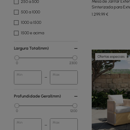
Mesa de Jantar Exten
250 a 500
Sinterizada para Ext
500 a 1000
1.299
,99
€
1000 a 1500
1500 e acima
Largura Total(mm)
Ofertas especiais
0
2300
Min
Max
Profundidade Geral(mm)
0
1200
Min
Max