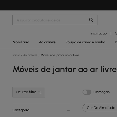
Inspiração
G
|
Mobiliário
Ao ar livre
Roupa de cama e banho
D
Início
/
Ao ar livre
/
Móveis de jantar ao ar livre
Móveis de jantar ao ar livre
Ocultar filtro
Promoção
Cor Da Almofada :
Categoria