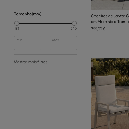
Tamanho(mm)
Cadeiras de Jantar Gi
em Alumínio e Trama
799
,99
€
183
240
Min
Max
Mostrar mais filtros