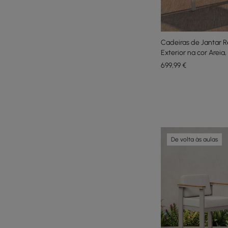
Cadeiras de Jantar R
Exterior na cor Areia
699
,99
€
De volta às aulas