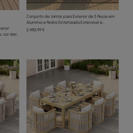
Conjunto de Jantar para Exterior de 5 Peças em
Alumínio e Pedra Sintetizada Extensível e
erior
Reclinável na cor Areia
2.483
,99
€
 cor areia