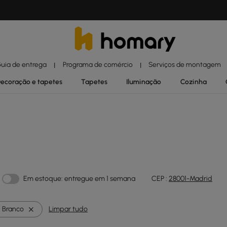
uia de entrega
Programa de comércio
Serviços de montagem
|
|
ecoração e tapetes
Tapetes
Iluminação
Cozinha
Em estoque: entregue em 1 semana
CEP :
28001-Madrid
Branco
Limpar tudo