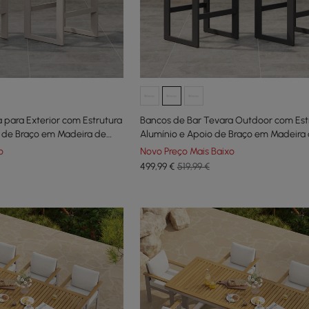
 para Exterior com Estrutura
Bancos de Bar Tevara Outdoor com Est
s de Braço em Madeira de
Alumínio e Apoio de Braço em Madeira
onjunto de 2
em Branco Quente, Conjunto de 2
o
Novo Preço Mais Baixo
499
,99
€
519,99 €