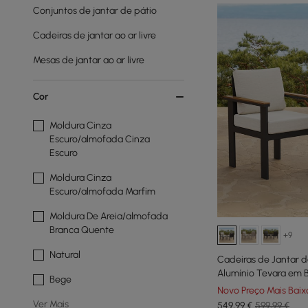
Conjuntos de jantar de pátio
Cadeiras de jantar ao ar livre
Mesas de jantar ao ar livre
Cor
Moldura Cinza
Escuro/almofada Cinza
Escuro
Moldura Cinza
Escuro/almofada Marfim
Moldura De Areia/almofada
Branca Quente
+9
Natural
Cadeiras de Jantar d
Alumínio Tevara em B
Bege
Novo Preço Mais Baix
Ver Mais
549
,99
€
599,99 €