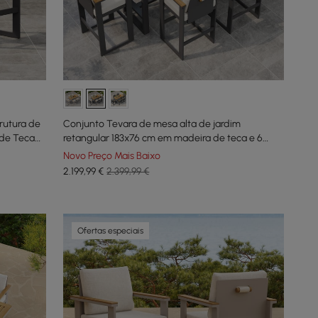
rutura de
Conjunto Tevara de mesa alta de jardim
 de Teca
retangular 183x76 cm em madeira de teca e 6
bancos altos cinzento escuro e branco quente
Novo Preço Mais Baixo
2.199
,99
€
2.399,99 €
Ofertas especiais