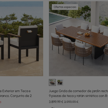
Ofertas especiais
e Exterior em Teca e
Juego Grida de comedor de jardín rect
ranco, Conjunto de 2
9 piezas de teca y ratán sintético con 8 s
o
3.899
,99
€
3.999,99 €