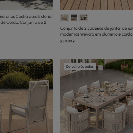
ratórias Costra para Exterior
 de Corda, Conjunto de 2
Conjunto de 2 cadeiras de jantar de ext
modernas Wevara em alumínio e cordas,
e aveia
829
,99
€
De volta às aulas