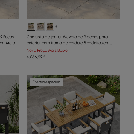
+1
 9 Peças
Conjunto de jantar Wevara de 9 peças para
em Areia
exterior com trama de corda e 8 cadeiras em
Natural
Novo Preço Mais Baixo
4.066
,99
€
Ofertas especiais