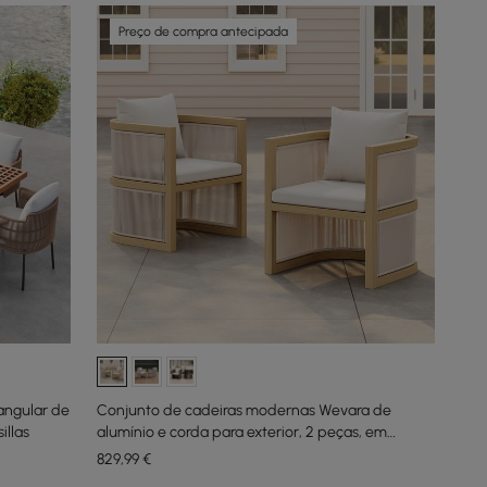
Preço de compra antecipada
angular de
Conjunto de cadeiras modernas Wevara de
illas
alumínio e corda para exterior, 2 peças, em
nogueira e aveia
829
,99
€