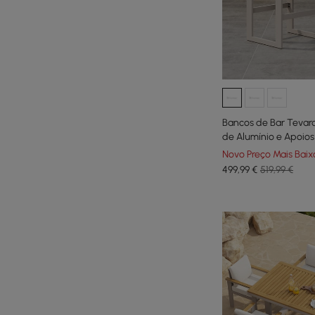
Bancos de Bar Tevara
de Alumínio e Apoio
Teca na cor Areia, C
Novo Preço Mais Baix
499
,99
€
519,99 €