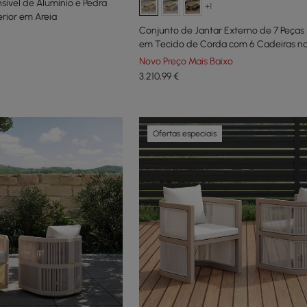
sível de Alumínio e Pedra
+1
erior em Areia
Conjunto de Jantar Externo de 7 Peças
em Tecido de Corda com 6 Cadeiras na
Natural
Novo Preço Mais Baixo
3.210
,99
€
Ofertas especiais