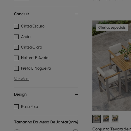
Concluir
Cinza Escuro
Ofertas especiais
Areia
Cinza Claro
Natural E Aveia
Preto E Nogueira
Ver Mais
Design
Base Fixa
Tamanho Da Mesa De Jantar(mm)
Conjunto Tevara de m