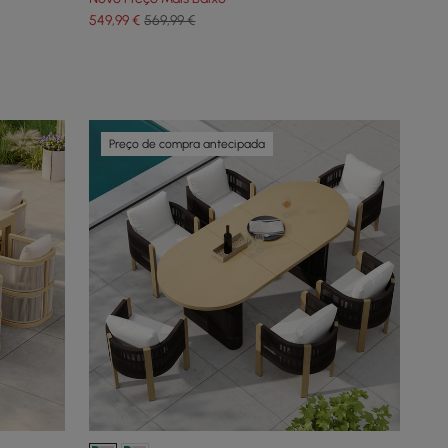
549
,99
€
569,99 €
Preço de compra antecipada