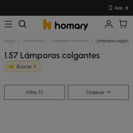
App
Hogar
/
Iluminación
/
Lámparas de techo
/
Lámparas colgante
1.57 Lámparas colgantes
Buscar
Filtro
Ordenar