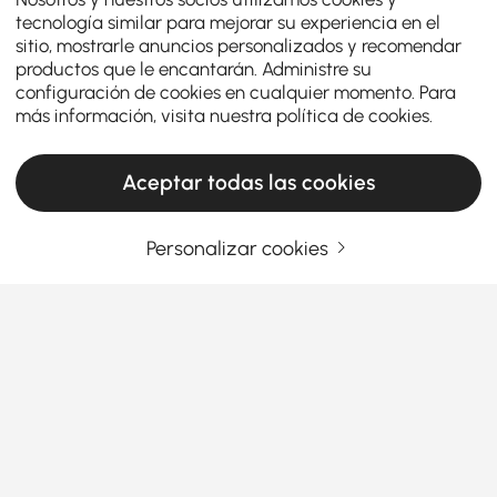
tecnología similar para mejorar su experiencia en el
sitio, mostrarle anuncios personalizados y recomendar
productos que le encantarán. Administre su
configuración de cookies en cualquier momento. Para
más información, visita nuestra
política de cookies
.
Aceptar todas las cookies
Personalizar cookies
Choisir le bon luminaire d'îlot rend votre
cuisine à la fois fonctionnelle et élégante
Comment choisir le luminaire d'îlot parfait
sans trop y penser
Avez-vous déjà pénétré dans une cuisine en vous
Ver más
disant : « Wow, cet espace est à la fois douillet et
Products in the current category have been updated to show the latest 1 items