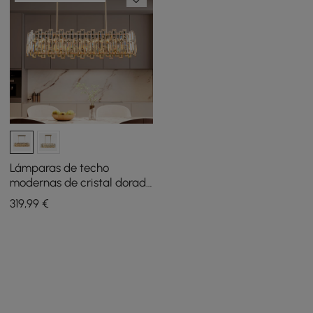
Lámparas de techo
modernas de cristal dorado
Clyvra de 970 mm con
319
,99
€
altura y brillo ajustables