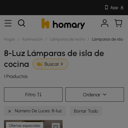
App
Hogar
/
Iluminación
/
Lámparas de techo
/
Lámparas de isla d
8-Luz Lámparas de isla de
cocina
Buscar
1 Productos
Filtro
Ordenar
Número De Luces: 8-luz
Borrar Todo
Ofertas especiales