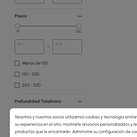
Precio
79
280
Min
Max
Menos de 150
150 - 250
250 - 500
Profundidad Total(mm)
Nosotros y nuestros socios utilizamos cookies y tecnología simila
0
210
su experiencia en el sitio, mostrarle anuncios personalizados y
Min
Max
productos que le encantarán. Administre su configuración de co