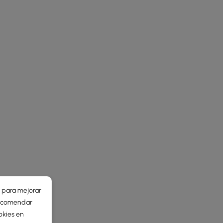
r para mejorar
 recomendar
okies en