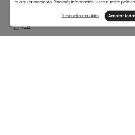
cualquier momento. Para más información, visita nuestra
polític
Número De Luces
Personalizar cookies
Aceptar todas
1 Luz
2 Luces
5 Luces
Material De Sombra
Vidrio
Acrílico
Cristal
Tipo Aplique
Montaje Empotrado