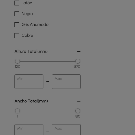
Latón
Negro
Gris Ahumado
Cobre
Altura Total(mm)
120
570
Min
Max
Ancho Total(mm)
1
810
Min
Max