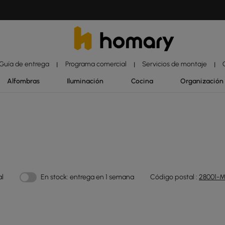
Guía de entrega
Programa comercial
Servicios de montaje
|
|
|
Alfombras
Iluminación
Cocina
Organización
al
En stock: entrega en 1 semana
Código postal :
28001-M