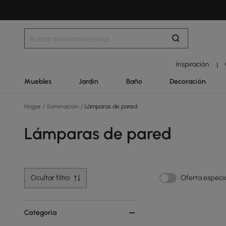
Inspiración
|
Muebles
Jardín
Baño
Decoración
Hogar
/
Iluminación
/
Lámparas de pared
Lámparas de pared
Ocultar filtro
Oferta especi
Categoría