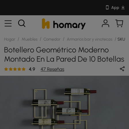
App
/
/
/
/
Hogar
Muebles
Comedor
Armarios bar y vinotecas
SKU: 
Botellero Geométrico Moderno
Montado En La Pared De 10 Botellas
4.9
47 Reseñas