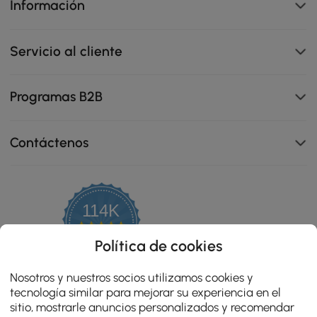
Información
Servicio al cliente
Programas B2B
Contáctenos
114K
4.8
star
OPINIONES CERTIFICADAS
Política de cookies
rating
Nosotros y nuestros socios utilizamos cookies y
tecnología similar para mejorar su experiencia en el
sitio, mostrarle anuncios personalizados y recomendar