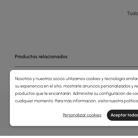
Toda
Productos relacionados
Nosotros y nuestros socios utilizamos cookies y tecnología simila
su experiencia en el sitio, mostrarle anuncios personalizados y
productos que le encantarán. Administre su configuración de co
OFERTAS, INSPIRACIÓN Y TEN
cualquier momento. Para más información, visita nuestra
polític
Descubrir más sobre ofertas especiales, promociones, 
Personalizar cookies
Aceptar todas
Términos y condiciones
Política de privacidad