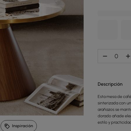
Explorar ambiente
Descripción
Esta mesa de café
sinterizada con una
arañazos se manti
499,99 €
499,99 €
dorado añade ele
estilo y practicida
Inspiración