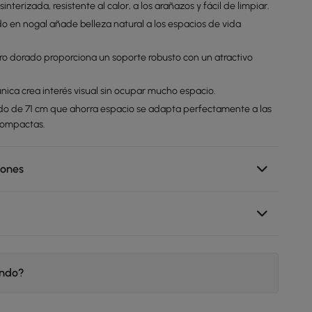
interizada, resistente al calor, a los arañazos y fácil de limpiar.
do en nogal añade belleza natural a los espacios de vida
ro dorado proporciona un soporte robusto con un atractivo
nica crea interés visual sin ocupar mucho espacio.
do de 71 cm que ahorra espacio se adapta perfectamente a las
compactas.
iones
endo?