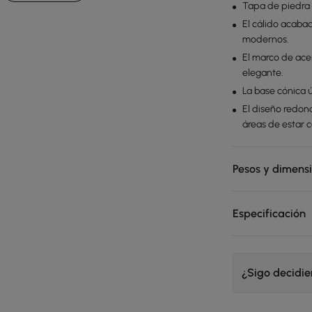
Tapa de piedra s
El cálido acaba
modernos.
El marco de ace
elegante.
La base cónica ú
El diseño redon
áreas de estar 
Pesos y dimens
Especificación
¿Sigo decidi