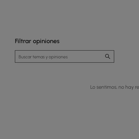
Filtrar opiniones
La mesa de piedra sinterizada ultraduradera
resiste los arañazos y el calor a la vez que
mantiene una estética lujosamente suave y
moderna.
Lo sentimos, no hay re