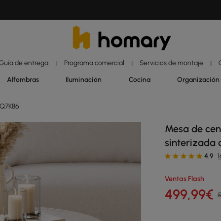
Guía de entrega
Programa comercial
Servicios de montaje
|
|
|
Alfombras
Iluminación
Cocina
Organización
5Q7K86
Mesa de cen
sinterizada
4.9
Ventas Flash
499
,99
€
5