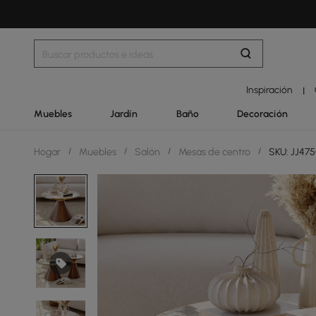
Inspiración
|
Muebles
Jardín
Baño
Decoración
Hogar
/
Muebles
/
Salón
/
Mesas de centro
/
SKU: JJ47