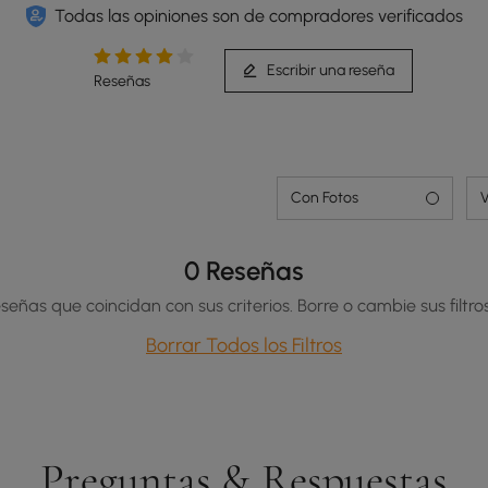
Todas las opiniones son de compradores verificados
Escribir una reseña
Reseñas
La sólida base de madera de ingeniería con
elegante chapa de nogal combina una durabilidad
Con Fotos
V
duradera con una calidez atemporal de mediados
de siglo.
0 Reseñas
señas que coincidan con sus criterios. Borre o cambie sus filtros
Borrar Todos los Filtros
Preguntas & Respuestas