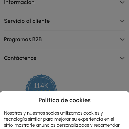
Información
Servicio al cliente
Programas B2B
Contáctenos
114K
4.8
star
OPINIONES CERTIFICADAS
Política de cookies
rating
Nosotros y nuestros socios utilizamos cookies y
tecnología similar para mejorar su experiencia en el
sitio, mostrarle anuncios personalizados y recomendar