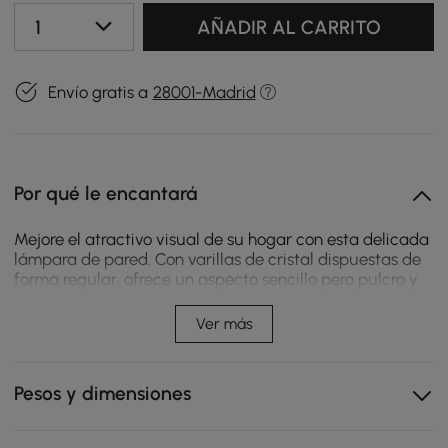
1
AÑADIR AL CARRITO
Envío gratis a
28001-Madrid
Por qué le encantará
Mejore el atractivo visual de su hogar con esta delicada
lámpara de pared. Con varillas de cristal dispuestas de
forma regular, ofrece un aspecto sencillo pero pulcro y
un encanto moderno a tu espacio, creando un ambiente
más acogedor y confortable. Cuando está encendido,
Ver más
proyecta una iluminación encantadora y complementa
a la perfección la decoración del hogar existente. La
construcción de metal y vidrio resiste la corrosión y
Pesos y dimensiones
garantiza un uso duradero. Crea detalles simples pero
activos en tu sala de estar, baño, sala de estudio,
comedor y más con este aplique de interior.