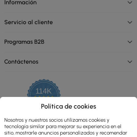
Información
Servicio al cliente
Programas B2B
Contáctenos
114K
4.8
star
OPINIONES CERTIFICADAS
Política de cookies
rating
Nosotros y nuestros socios utilizamos cookies y
tecnología similar para mejorar su experiencia en el
sitio, mostrarle anuncios personalizados y recomendar