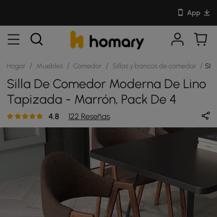
App
/
/
/
/
Hogar
Muebles
Comedor
Sillas y bancos de comedor
SKU
Silla De Comedor Moderna De Lino
Tapizada - Marrón, Pack De 4
4.8
122 Reseñas