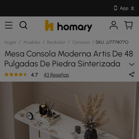
App
/
/
/
/
Hogar
Muebles
Recibidor
Consolas
SKU: JJ7774I77O
Mesa Consola Moderna Artis De 48
Pulgadas De Piedra Sinterizada
Con Almacenamiento Para Entrada
4.7
43 Reseñas