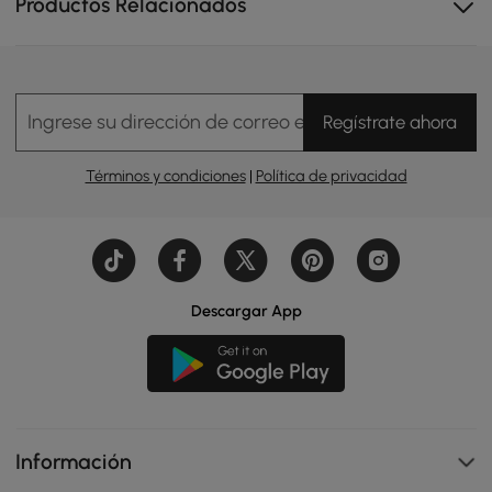
tanto estilo como practicidad en igual medida.
Productos Relacionados
Ingrese su dirección de correo electrónico
Regístrate ahora
Términos y condiciones
|
Política de privacidad
Descargar App
Información