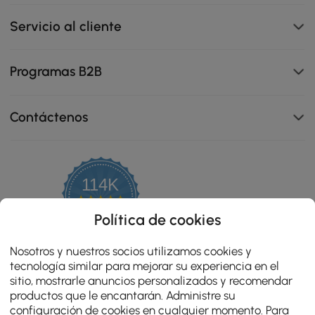
Servicio al cliente
Programas B2B
Contáctenos
114K
4.8
star
OPINIONES CERTIFICADAS
Política de cookies
rating
Nosotros y nuestros socios utilizamos cookies y
tecnología similar para mejorar su experiencia en el
sitio, mostrarle anuncios personalizados y recomendar
productos que le encantarán. Administre su
configuración de cookies en cualquier momento. Para