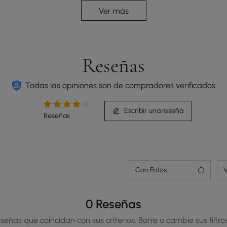
Ver más
Reseñas
Todas las opiniones son de compradores verificados
Escribir una reseña
Reseñas
Las patas triangulares de la mesa ofrecen un
diseño y una estabilidad únicos.
Con Fotos
V
0 Reseñas
señas que coincidan con sus criterios. Borre o cambie sus filtros