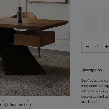
Explorar ambiente
Descripción
Diseñada para desp
mesa moderna apo
diferentes acabado
899,99 €
269,99 €
base escultural a
equilibrado.
Inspiración