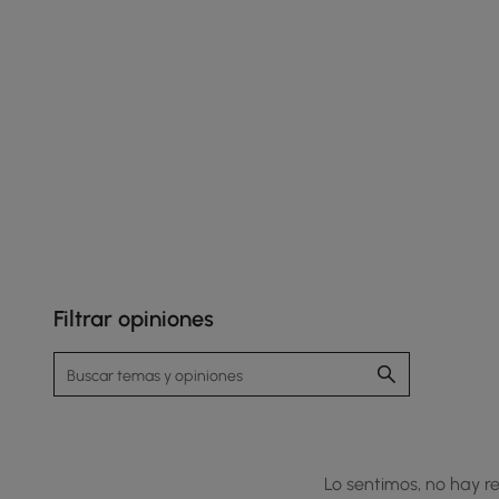
Filtrar opiniones
Incluye cajones de almacenamiento para mayor
comodidad y organización.
Lo sentimos, no hay re