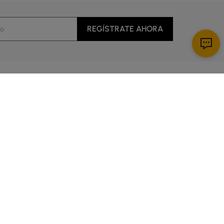
REGÍSTRATE AHORA
Descargar App
al cliente
cio
es de 5:00 a 14:00 Hora