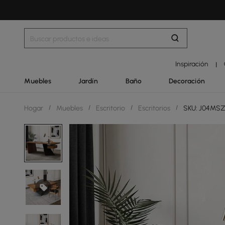
Inspiración
|
Muebles
Jardín
Baño
Decoración
Hogar
/
Muebles
/
Escritorio
/
Escritorios
/
SKU: J04MS