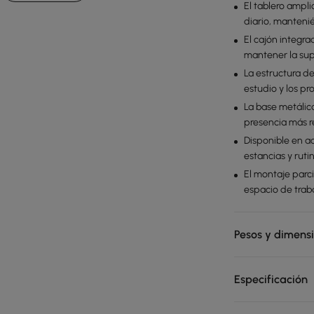
El tablero ampli
diario, manteni
El cajón integr
mantener la sup
La estructura de
estudio y los pr
La base metálica
presencia más r
Disponible en a
estancias y ruti
El montaje parci
espacio de trab
Pesos y dimens
Especificación