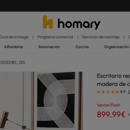
Guía de entrega
Programa comercial
Servicios de montaje
|
|
|
Alfombras
Iluminación
Cocina
Organización
Z000008S_DIS
Escritorio r
madera de c
4.9
Ventas Flash
899
,99
€
9