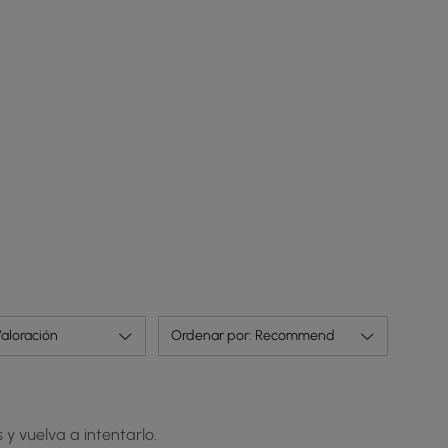
Incluye cajones de almacenamiento para mayor
comodidad y organización.
aloración
Ordenar por: Recommend
 y vuelva a intentarlo.