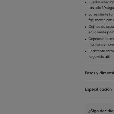
Ruedas integra
tan solo 30 seg
La resistente fu
fácilmente con 
Cojines de espu
envolvente para
Cajones de alma
mantas siempre
Resistente estr
larga vida útil.
Pesos y dimens
Especificación
¿Sigo decidi