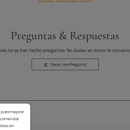
Preguntas & Respuestas
vía no se han hecho preguntas. No dudes en iniciar la conversa
Hacer una Pregunta
r para mejorar
 recomendar
okies en