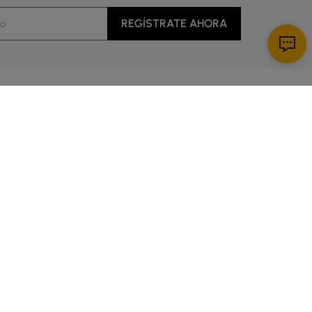
REGÍSTRATE AHORA
Descargar App
al cliente
cio
es de 5:00 a 14:00 Hora