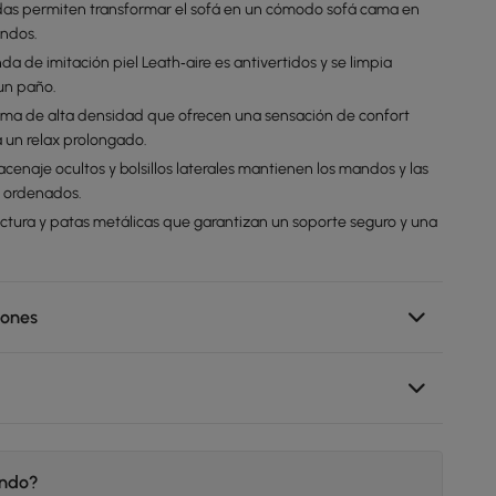
das permiten transformar el sofá en un cómodo sofá cama en
undos.
nda de imitación piel Leath‑aire es antivertidos y se limpia
un paño.
ma de alta densidad que ofrecen una sensación de confort
 un relax prolongado.
cenaje ocultos y bolsillos laterales mantienen los mandos y las
 ordenados.
uctura y patas metálicas que garantizan un soporte seguro y una
iones
endo?