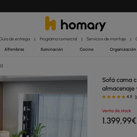
Guía de entrega
Programa comercial
Servicios de montaje
|
|
|
Alfombras
Iluminación
Cocina
Organización
03
Sofá cama co
almacenaje y 
4.9
Venta de stock
1.399
,99
€